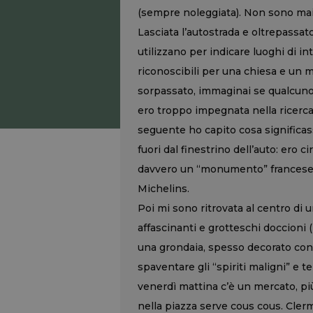
(sempre noleggiata). Non sono mai s
Lasciata l’autostrada e oltrepassat
utilizzano per indicare luoghi di in
riconoscibili per una chiesa e un m
sorpassato, immaginai se qualcuno
ero troppo impegnata nella ricerca 
seguente ho capito cosa significa
fuori dal finestrino dell’auto: ero 
davvero un “monumento” francese. 
Michelins.
Poi mi sono ritrovata al centro di 
affascinanti e grotteschi doccioni (
una grondaia, spesso decorato con
spaventare gli “spiriti maligni” e ten
venerdì mattina c’è un mercato, pi
nella piazza serve cous cous. Cler