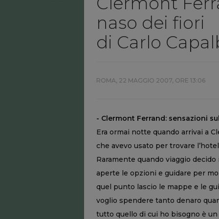
Clermont Ferra
naso dei fiori
di Carlo Capa
ROMA,
22 MAGGIO 2007, ORE 13:06
- Clermont Ferrand: sensazioni sul
Era ormai notte quando arrivai a C
che avevo usato per trovare l’hote
Raramente quando viaggio decido i
aperte le opzioni e guidare per mo
quel punto lascio le mappe e le gu
voglio spendere tanto denaro quan
tutto quello di cui ho bisogno è un