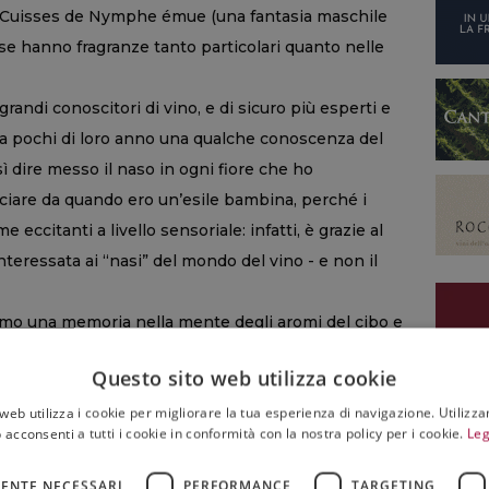
e Cuisses de Nymphe émue (una fantasia maschile
ose hanno fragranze tanto particolari quanto nelle
grandi conoscitori di vino, e di sicuro più esperti e
Ma pochi di loro anno una qualche conoscenza del
sì dire messo il naso in ogni fiore che ho
nciare da quando ero un’esile bambina, perché i
 eccitanti a livello sensoriale: infatti, è grazie al
nteressata ai “nasi” del mondo del vino - e non il
iamo una memoria nella mente degli aromi del cibo e
la vasta gamma di fiori, dalla fresca e innocente New
Questo sito web utilizza cookie
ante a fioritura prolungata - all’erotica opulenza
web utilizza i cookie per migliorare la tua esperienza di navigazione. Utilizza
toria, agli intensi e pungenti profumi dei Denti di
 acconsenti a tutti i cookie in conformità con la nostra policy per i cookie.
Leg
tintiva, per la mia mente sillabe molto più
i corso per sommelier.
ENTE NECESSARI
PERFORMANCE
TARGETING