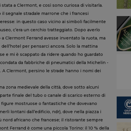
tata a Clermont, e così sono curiosa di visitarla.
o il segnale stradale marrone che i francesi
teresse: in questo caso vicino ai simboli facilmente
useo, c’era un cerchio tratteggiato. Dopo averlo
 a Clermont Ferrand avesse inventato la ruota, ma
dell’hotel per pensarci ancora. Solo la mattina
sse e mi è scappato da ridere quando ho guardato
circondata da fabbriche di pneumatici della Michelin -
A Clermont, persino le strade hanno i nomi dei
una zona medievale della città, dove sotto alcuni
parte finale del tubo o canale di scarico esterno di
 figure mostruose o fantastiche che dovevano
erli lontani dall’edificio, ndr), dove nella piazza i
ù nord africano che francese; il ristorante sempre
mont Ferrand è come una piccola Torino: il 10 % della