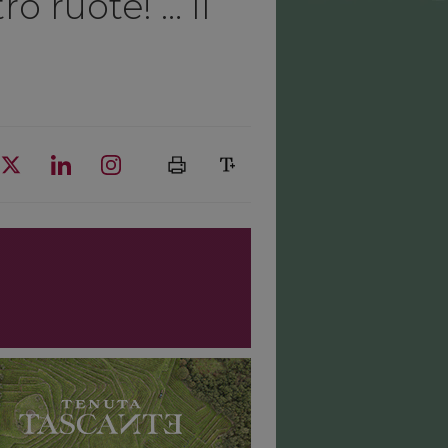
o ruote! … Il