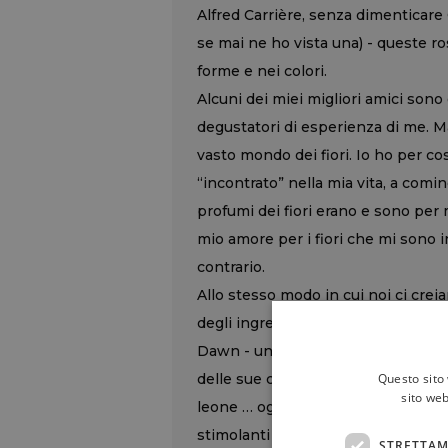
Alfred Carrière, senza dimenticar
se mai ne ho vista una) - queste r
forme e nei colori.
Alcuni dei miei migliori amici sono 
degustatori di esperienza di me. 
vasto mondo dei fiori. Io ho per co
“incontrato” nella mia vita, a comi
profumi dei fiori erano e sono per me
mio amore per i fiori che mi sono i
contrario.
Allo stesso modo in cui noi ci cre
degli ingredienti, così accade con 
Dawn - un fiore rosa pallido, rampic
Questo sito 
delle sue cugine, come la Reine Vic
sito web
leone … ogni ha la sua impronta dis
stimolanti da esplorare di qualsias
STRETTAM