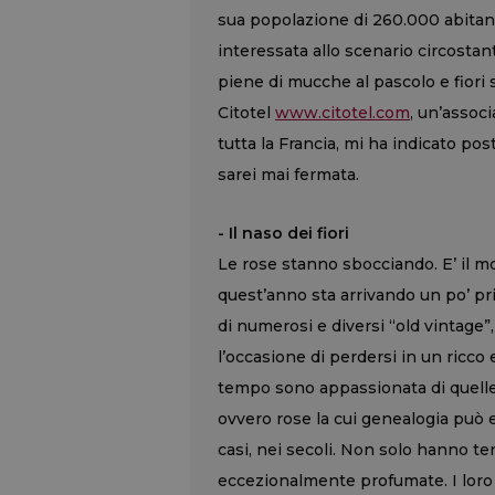
sua popolazione di 260.000 abitant
interessata allo scenario circostant
piene di mucche al pascolo e fiori s
Citotel
www.citotel.com
, un’associ
tutta la Francia, mi ha indicato po
sarei mai fermata.
- Il naso dei fiori
Le rose stanno sbocciando. E’ il 
quest’anno sta arrivando un po’ pr
di numerosi e diversi “old vintage”, 
l’occasione di perdersi in un ricco
tempo sono appassionata di quelle
ovvero rose la cui genealogia può e
casi, nei secoli. Non solo hanno ten
eccezionalmente profumate. I loro