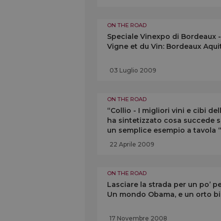
ON THE ROAD
Speciale Vinexpo di Bordeaux - 
Vigne et du Vin: Bordeaux Aqui
03 Luglio 2009
ON THE ROAD
“Collio - I migliori vini e cibi d
ha sintetizzato cosa succede s
un semplice esempio a tavola “
Capalbo
22 Aprile 2009
ON THE ROAD
Lasciare la strada per un po’ per
Un mondo Obama, e un orto biol
17 Novembre 2008