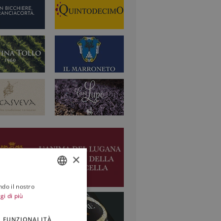
×
ndo il nostro
ITALIAN
gi di più
ENGLISH
FUNZIONALITÀ