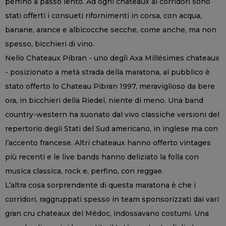
perfino a passo lento. Ad ogni chateaux ai corridori sono
stati offerti i consueti rifornimenti in corsa, con acqua,
banane, arance e albicocche secche, come anche, ma non
spesso, bicchieri di vino.
Nello Chateaux Pibran - uno degli Axa Millésimes chateaux
- posizionato a metà strada della maratona, al pubblico è
stato offerto lo Chateau Pibran 1997, meraviglioso da bere
ora, in bicchieri della Riedel, niente di meno. Una band
country-western ha suonato dal vivo classiche versioni del
repertorio degli Stati del Sud americano, in inglese ma con
l’accento francese. Altri chateaux hanno offerto vintages
più recenti e le live bands hanno deliziato la folla con
musica classica, rock e, perfino, con reggae.
L’altra cosa sorprendente di questa maratona è che i
corridori, raggruppati spesso in team sponsorizzati dai vari
gran cru chateaux del Médoc, indossavano costumi. Una