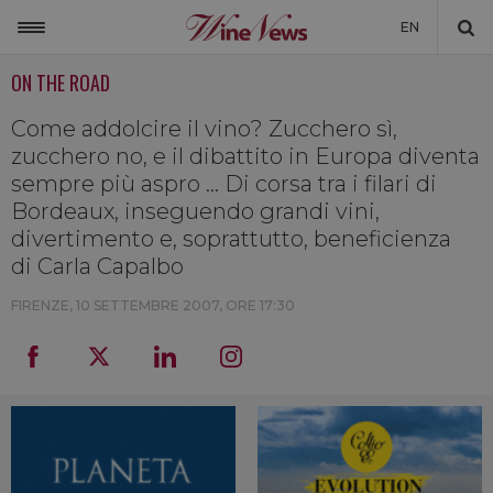
EN
ON THE ROAD
ITALIA
MONDO
Come addolcire il vino? Zucchero sì,
zucchero no, e il dibattito in Europa diventa
NON SOLO VINO
sempre più aspro … Di corsa tra i filari di
Bordeaux, inseguendo grandi vini,
NEWSLETTER
divertimento e, soprattutto, beneficienza
LA CANTINA DI WINENEWS
di Carla Capalbo
DICONO DI NOI
FIRENZE,
10 SETTEMBRE 2007, ORE 17:30
WINENEWS TV