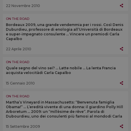
SUA PREPARAZIONE
22 Novembre 2010
ON THE ROAD
Bordeaux 2009, una grande vendemmia per i rossi. Così Denis
Duburdieu, professore di enologia all’Università di Bordeaux
e super-impegnato consulente … Vincere un premiodi Carla
Capalbo
22 Aprile 2010
ON THE ROAD
Quale segno del vino sei? … Latte nobile … La lenta Francia
acquista velocitàdi Carla Capalbo
15 Gennaio 2010
ON THE ROAD
Martha’s Vineyard in Massachusetts: “Benvenuta famiglia
Obama!” … L’eredità vivente di una donna: il giardino Polly Hill
Arboretum … 2009: un “millèsime de rêve”. Parola di
Dubourdieu, uno dei consulenti più famosi al mondodi Carla
Capalbo
15 Settembre 2009