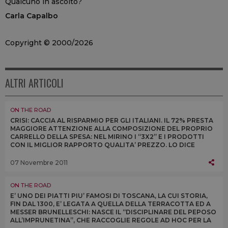
Qualcuno in ascolto?
Carla Capalbo
Copyright © 2000/2026
ALTRI ARTICOLI
ON THE ROAD
CRISI: CACCIA AL RISPARMIO PER GLI ITALIANI. IL 72% PRESTA
MAGGIORE ATTENZIONE ALLA COMPOSIZIONE DEL PROPRIO
CARRELLO DELLA SPESA: NEL MIRINO I “3X2” E I PRODOTTI
CON IL MIGLIOR RAPPORTO QUALITA’ PREZZO. LO DICE
UN’INDAGINE COLDIRETTI-SWG
07 Novembre 2011
ON THE ROAD
E’ UNO DEI PIATTI PIU’ FAMOSI DI TOSCANA, LA CUI STORIA,
FIN DAL 1300, E’ LEGATA A QUELLA DELLA TERRACOTTA ED A
MESSER BRUNELLESCHI: NASCE IL “DISCIPLINARE DEL PEPOSO
ALL’IMPRUNETINA”, CHE RACCOGLIE REGOLE AD HOC PER LA