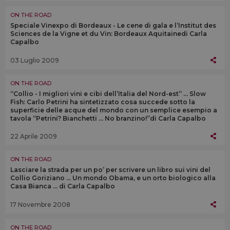
ON THE ROAD
Speciale Vinexpo di Bordeaux - Le cene di gala e l’Institut des
Sciences de la Vigne et du Vin: Bordeaux Aquitainedi Carla
Capalbo
03 Luglio 2009
ON THE ROAD
“Collio - I migliori vini e cibi dell’Italia del Nord-est” … Slow
Fish: Carlo Petrini ha sintetizzato cosa succede sotto la
superficie delle acque del mondo con un semplice esempio a
tavola “Petrini? Bianchetti … No branzino!”di Carla Capalbo
22 Aprile 2009
ON THE ROAD
Lasciare la strada per un po’ per scrivere un libro sui vini del
Collio Goriziano ... Un mondo Obama, e un orto biologico alla
Casa Bianca ... di Carla Capalbo
17 Novembre 2008
ON THE ROAD