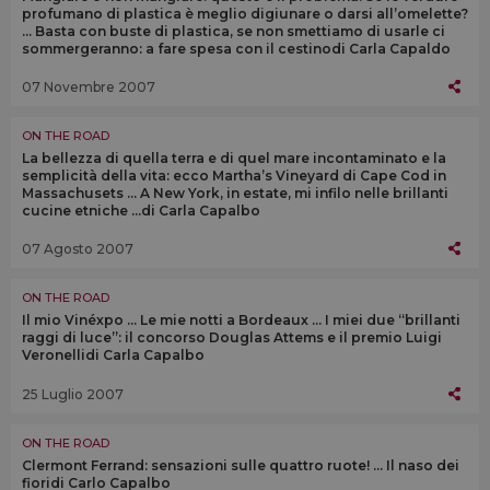
profumano di plastica è meglio digiunare o darsi all’omelette?
... Basta con buste di plastica, se non smettiamo di usarle ci
sommergeranno: a fare spesa con il cestinodi Carla Capaldo
07 Novembre 2007
ON THE ROAD
La bellezza di quella terra e di quel mare incontaminato e la
semplicità della vita: ecco Martha’s Vineyard di Cape Cod in
Massachusets … A New York, in estate, mi infilo nelle brillanti
cucine etniche …di Carla Capalbo
07 Agosto 2007
ON THE ROAD
Il mio Vinéxpo … Le mie notti a Bordeaux … I miei due “brillanti
raggi di luce”: il concorso Douglas Attems e il premio Luigi
Veronellidi Carla Capalbo
25 Luglio 2007
ON THE ROAD
Clermont Ferrand: sensazioni sulle quattro ruote! … Il naso dei
fioridi Carlo Capalbo