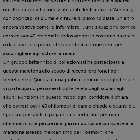
squadra di uomini ha vestito il tutù con tanto di diadema;
un altro gruppo ha indossato abiti degli indiani d’America,
con copricapi di piume e cinture di cuoio colorate; un altro
ancora vestiva come le infermiere … una situazione comica
correre per 45 chilometri indossando un costume da pollo
o da clown, o dipinto interamente di cerone nero per
assomigliare agli schiavi africani.
Un gruppo britannico di collezionisti ha partecipato a
questa maratona allo scopo di raccogliere fondi per
beneficenza. Questa è una pratica comune in Inghilterra e
vi partecipano persone di tutte le età dagli scolari agli
adulti. Funziona in questo modo: ogni corridore dichiara
che correrà per i 45 chilometri di gara e chiede a quanti più
sponsor possibili di pagarlo una certa cifra per ogni
chilometro che percorrerà, più un bonus se completerà la
maratona (stesso meccanismo per i bambini che