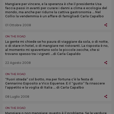
Mangiare per vincere, e la speranza è che il presidente Usa
faccia passi in avanti per curare i danni a clima e ecologia del
mondo, ma anche per ridurre la cattiva gastronomia … Nel
Collio la vendemmia è un affare di famigliadi Carla Capalbo
01 Ottobre 2008
ON THE ROAD
La gente mi chiede se ho paura di viaggiare da sola, o di notte,
o di stare in hotel, o di mangiare nei ristoranti. La risposta è no,
al momento mi spaventano solo le piccole zecche, che si
trovano spesso tra i vigneti ...di Carla Capaldo
22 Agosto 2008
ON THE ROAD
“Fuori strada” col botto, ma per fortuna c’è la festa di
Gennarino Esposito a Vico Equense. E il “gusto” fa rinascere
l’appetito e la voglia di Italia … di Carla Capalbo
08 Luglio 2008
ON THE ROAD
Mangiare o non mangiare: questo è il problema. Se le verdure