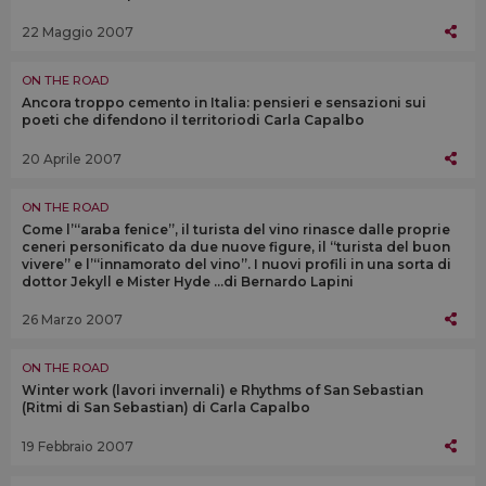
22 Maggio 2007
ON THE ROAD
Ancora troppo cemento in Italia: pensieri e sensazioni sui
poeti che difendono il territoriodi Carla Capalbo
20 Aprile 2007
ON THE ROAD
Come l’“araba fenice”, il turista del vino rinasce dalle proprie
ceneri personificato da due nuove figure, il “turista del buon
vivere” e l’“innamorato del vino”. I nuovi profili in una sorta di
dottor Jekyll e Mister Hyde ...di Bernardo Lapini
26 Marzo 2007
ON THE ROAD
Winter work (lavori invernali) e Rhythms of San Sebastian
(Ritmi di San Sebastian) di Carla Capalbo
19 Febbraio 2007