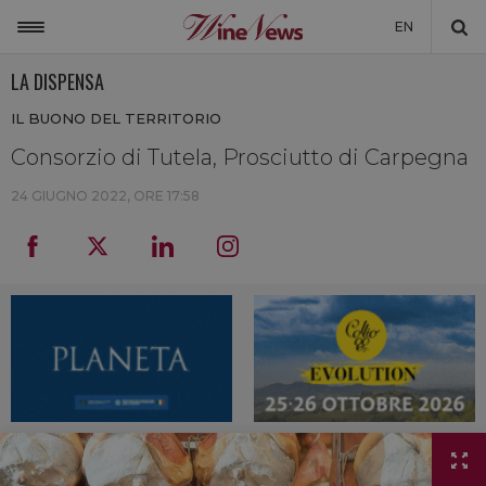
EN
LA DISPENSA
ITALIA
IL BUONO DEL TERRITORIO
MONDO
Consorzio di Tutela, Prosciutto di Carpegna
NON SOLO VINO
24 GIUGNO 2022, ORE 17:58
NEWSLETTER
LA CANTINA DI WINENEWS
DICONO DI NOI
WINENEWS TV