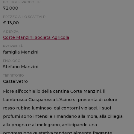
BOTTIGLIE PRODOTTE:
72.000
PREZZO ALLO SCAFFALE:
€ 13,00
AZIENDA:
Corte Manzini Società Agricola
PROPRIETÀ:
famiglia Manzini
ENOLOGO:
Stefano Manzini
TERRITORIO:
Castelvetro
Fiore all’occhiello della cantina Corte Manzini, il
Lambrusco Grasparossa L’Acino si presenta di colore
rosso rubino luminoso, dai contorni violacei. I suoi
profumi sono intensi e rimandano alla mora, alla ciliegia,
alla prugna e al melograno, anticipando una
progressione gustativa tendenzialmente fragrante,