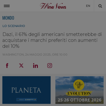
EN
MONDO
ITALIA
LO SCENARIO
MONDO
Dazi, il 61% degli americani smetterebbe di
NON SOLO VINO
acquistare i marchi preferiti con aumenti
NEWSLETTER
del 10%
LA CANTINA DI WINENEWS
WASHINGTON,
24 MAGGIO 2025, ORE 10:00
DICONO DI NOI
WINENEWS TV