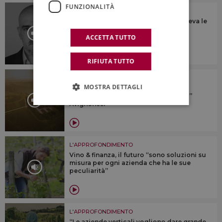
FUNZIONALITÀ
L'APPROFONDIMENTO
“Ascoltava tutti, parlava a tutti, e vedeva le
cose proiettate nel futuro, prima di
realizzarle”
ACCETTA TUTTO
RIFIUTA TUTTO
L'APPROFONDIMENTO
MOSTRA DETTAGLI
Il valore di essere B-Corp e delle
certificazioni di sostenibilità: il “caso”
Avignonesi
L'APPROFONDIMENTO
Vino & finanza, il futuro “sono soluzioni su
misura per ogni azienda che ha le sue
peculiarità”
L'APPROFONDIMENTO
“Le aziende verticali vogliono dare grande