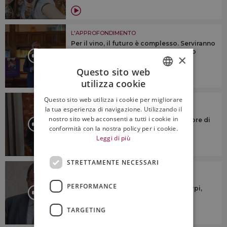
L'APPROFONDIMENTO
Per il vino, il futuro è complesso. Serviranno
identità territoriale e “anima”, citando
×
Veronelli
Questo sito web
utilizza cookie
ITALIAN
Questo sito web utilizza i cookie per migliorare
L'APPROFONDIMENTO
ENGLISH
la tua esperienza di navigazione. Utilizzando il
“Dovremmo cercare di riunire le
nostro sito web acconsenti a tutti i cookie in
denominazioni sotto un numero minore di
consorzi di tutela”
conformità con la nostra policy per i cookie.
Leggi di più
STRETTAMENTE NECESSARI
L'APPROFONDIMENTO
“Ridurre la produzione? No a
PERFORMANCE
generalizzazioni su taglio rese o estirpi,
ogni territorio è diverso”
TARGETING