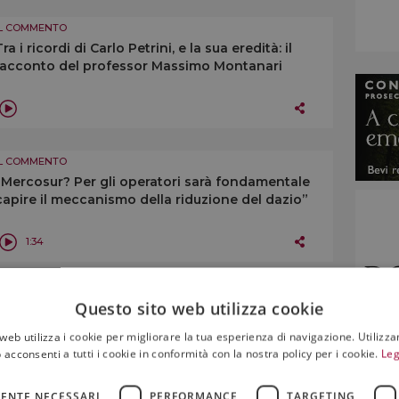
IL COMMENTO
Tra i ricordi di Carlo Petrini, e la sua eredità: il
racconto del professor Massimo Montanari
IL COMMENTO
“Mercosur? Per gli operatori sarà fondamentale
capire il meccanismo della riduzione del dazio”
1:34
IL COMMENTO
Questo sito web utilizza cookie
“Cocktails ed energy drink favoriti dalla
demonizzazione del vino, questo è l’effetto sulla
web utilizza i cookie per migliorare la tua esperienza di navigazione. Utilizza
salute”
 acconsenti a tutti i cookie in conformità con la nostra policy per i cookie.
Leg
4:15
ENTE NECESSARI
PERFORMANCE
TARGETING