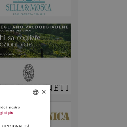
×
ndo il nostro
ITALIAN
gi di più
ENGLISH
FUNZIONALITÀ