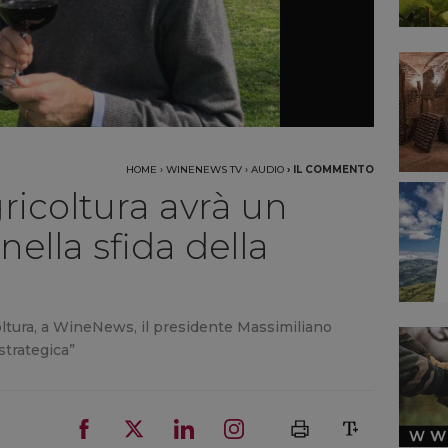
HOME
›
WINENEWS TV
›
AUDIO
›
IL COMMENTO
gricoltura avrà un
nella sfida della
oltura, a WineNews, il presidente Massimiliano
strategica”