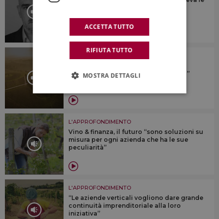
cose proiettate nel futuro, prima di
realizzarle”
ACCETTA TUTTO
RIFIUTA TUTTO
L'APPROFONDIMENTO
Il valore di essere B-Corp e delle
certificazioni di sostenibilità: il “caso”
MOSTRA DETTAGLI
Avignonesi
L'APPROFONDIMENTO
Vino & finanza, il futuro “sono soluzioni su
misura per ogni azienda che ha le sue
peculiarità”
L'APPROFONDIMENTO
“Le aziende verticali vogliono dare grande
continuità imprenditoriale alla loro
iniziativa”