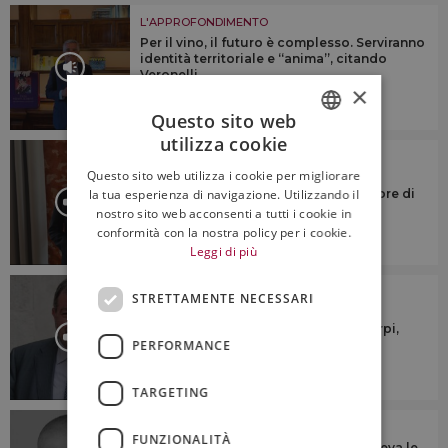
L'APPROFONDIMENTO
Per il vino, il futuro è complesso. Serviranno
identità territoriale e “anima”, citando
Veronelli
×
Questo sito web
utilizza cookie
ITALIAN
L'APPROFONDIMENTO
Questo sito web utilizza i cookie per migliorare
“Dovremmo cercare di riunire le
ENGLISH
la tua esperienza di navigazione. Utilizzando il
denominazioni sotto un numero minore di
consorzi di tutela”
nostro sito web acconsenti a tutti i cookie in
conformità con la nostra policy per i cookie.
Leggi di più
L'APPROFONDIMENTO
STRETTAMENTE NECESSARI
“Ridurre la produzione? No a
generalizzazioni su taglio rese o estirpi,
ogni territorio è diverso”
PERFORMANCE
TARGETING
L'APPROFONDIMENTO
FUNZIONALITÀ
“Ascoltava tutti, parlava a tutti, e vedeva le