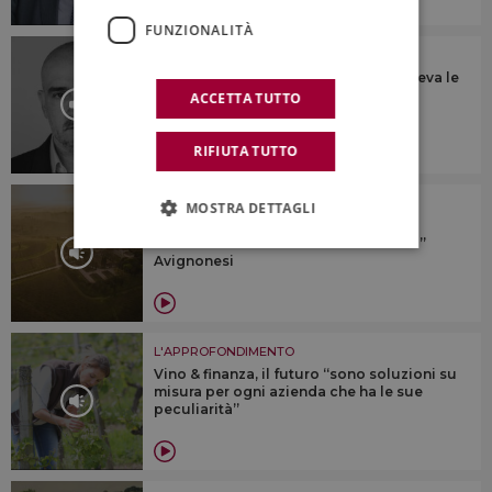
FUNZIONALITÀ
L'APPROFONDIMENTO
“Ascoltava tutti, parlava a tutti, e vedeva le
cose proiettate nel futuro, prima di
ACCETTA TUTTO
realizzarle”
RIFIUTA TUTTO
L'APPROFONDIMENTO
MOSTRA DETTAGLI
Il valore di essere B-Corp e delle
certificazioni di sostenibilità: il “caso”
Avignonesi
L'APPROFONDIMENTO
Vino & finanza, il futuro “sono soluzioni su
misura per ogni azienda che ha le sue
peculiarità”