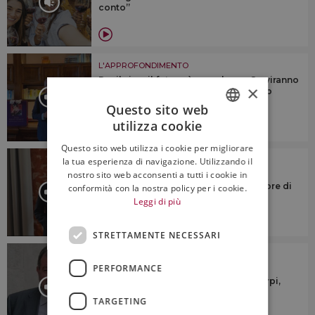
conto”
L'APPROFONDIMENTO
Per il vino, il futuro è complesso. Serviranno
×
identità territoriale e “anima”, citando
Veronelli
Questo sito web
utilizza cookie
ITALIAN
Questo sito web utilizza i cookie per migliorare
ENGLISH
L'APPROFONDIMENTO
la tua esperienza di navigazione. Utilizzando il
nostro sito web acconsenti a tutti i cookie in
“Dovremmo cercare di riunire le
denominazioni sotto un numero minore di
conformità con la nostra policy per i cookie.
consorzi di tutela”
Leggi di più
STRETTAMENTE NECESSARI
L'APPROFONDIMENTO
PERFORMANCE
“Ridurre la produzione? No a
generalizzazioni su taglio rese o estirpi,
ogni territorio è diverso”
TARGETING