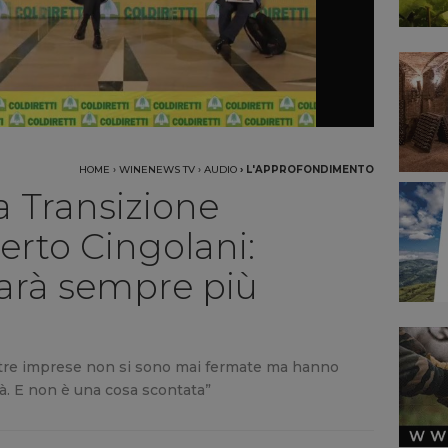
HOME
›
WINENEWS TV
›
AUDIO
›
L'APPROFONDIMENTO
la Transizione
erto Cingolani:
 sarà sempre più
nostre imprese non si sono mai fermate ma hanno
ltà. E non è una cosa scontata”