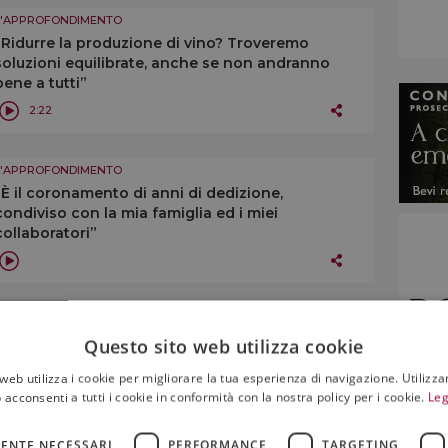
L'APPROFONDIMENTO
“Ridurre la produzione di vino? Troveremo
soluzioni equilibrate, anche se non andranno
bene a tutti”
2:22
L'APPROFONDIMENTO
“È il coronamento di anni di dedizione,
condiviso con la mia famiglia ed i miei
collaboratori”
L'APPROFONDIMENTO
“Il vino supererà questa tempesta imperfetta, se
Questo sito web utilizza cookie
riprenderà in mano il proprio destino”
web utilizza i cookie per migliorare la tua esperienza di navigazione. Utilizza
 acconsenti a tutti i cookie in conformità con la nostra policy per i cookie.
Leg
ENTE NECESSARI
PERFORMANCE
TARGETING