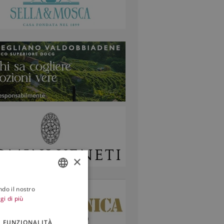
×
ndo il nostro
ITALIAN
gi di più
ENGLISH
FUNZIONALITÀ