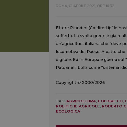
ROMA,
01 APRILE 2021, ORE 16:32
Ettore Prandini (Coldiretti): “le 
sofferto. La svolta green è già real
un’agricoltura italiana che “deve p
locomotiva del Paese. A patto che i
digitale. Ed in Europa è guerra sul 
Patuanelli bolla come “sistema idio
Copyright © 2000/2026
TAG:
AGRICOLTURA
,
COLDIRETTI
,
POLITICHE AGRICOLE
,
ROBERTO C
ECOLOGICA