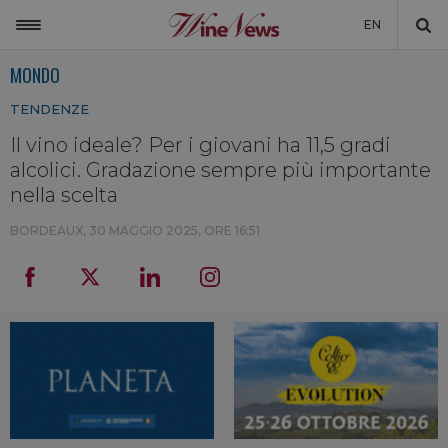
EN
MONDO
ITALIA
TENDENZE
MONDO
Il vino ideale? Per i giovani ha 11,5 gradi
NON SOLO VINO
alcolici. Gradazione sempre più importante
NEWSLETTER
nella scelta
LA CANTINA DI WINENEWS
BORDEAUX,
30 MAGGIO 2025, ORE 16:51
DICONO DI NOI
WINENEWS TV