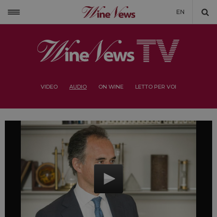
EN
VIDEO
AUDIO
ON WINE
LETTO PER VOI