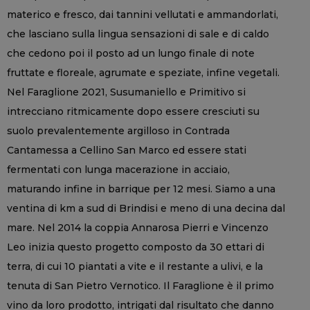
materico e fresco, dai tannini vellutati e ammandorlati,
che lasciano sulla lingua sensazioni di sale e di caldo
che cedono poi il posto ad un lungo finale di note
fruttate e floreale, agrumate e speziate, infine vegetali.
Nel Faraglione 2021, Susumaniello e Primitivo si
intrecciano ritmicamente dopo essere cresciuti su
suolo prevalentemente argilloso in Contrada
Cantamessa a Cellino San Marco ed essere stati
fermentati con lunga macerazione in acciaio,
maturando infine in barrique per 12 mesi. Siamo a una
ventina di km a sud di Brindisi e meno di una decina dal
mare. Nel 2014 la coppia Annarosa Pierri e Vincenzo
Leo inizia questo progetto composto da 30 ettari di
terra, di cui 10 piantati a vite e il restante a ulivi, e la
tenuta di San Pietro Vernotico. Il Faraglione è il primo
vino da loro prodotto, intrigati dal risultato che danno