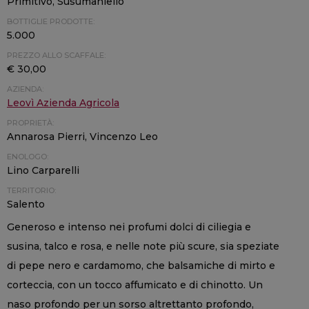
Primitivo, Susumaniello
BOTTIGLIE PRODOTTE:
5.000
PREZZO ALLO SCAFFALE:
€ 30,00
AZIENDA:
Leovì Azienda Agricola
PROPRIETÀ:
Annarosa Pierri, Vincenzo Leo
ENOLOGO:
Lino Carparelli
TERRITORIO:
Salento
Generoso e intenso nei profumi dolci di ciliegia e
susina, talco e rosa, e nelle note più scure, sia speziate
di pepe nero e cardamomo, che balsamiche di mirto e
corteccia, con un tocco affumicato e di chinotto. Un
naso profondo per un sorso altrettanto profondo,