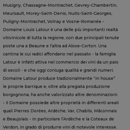
Musigny, Chassagne-Montrachet, Gevrey-Chambertin,
Meursault, Morey-Saint-Denis, Nuits-Saint-Georges,
Puligny-Montrachet, Volnay e Vosne-Romanée -
Domaine Louis Latour è una delle più importanti realtà
vitivinicole di tutta la regione, con due principali tenute
poste una a Beaune e l’altra ad Aloxe-Corton. Una
cantina le cui radici affondano nel passato - la famiglia
Latour è infatti attiva nel commercio dei vini da un paio
di secoli - e che oggi coniuga qualità e grandi numeri.
Domaine Latour produce tradizionalmente “in house”
le proprie barrique e, oltre alla pregiata produzione
borgognona, ha anche valorizzato altre denominazioni
- il Domaine possiede altre proprietà in differenti areali
quali Pierres Dorées, Ardèche, Var, Chablis, Mâconnais
e Beaujolais - in particolare l’Ardèche e la Coteaux de
Verdon, in grado di produrre vini di notevole interesse.