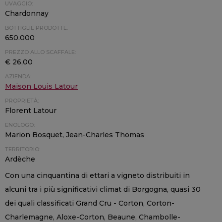
UVAGGIO:
Chardonnay
BOTTIGLIE PRODOTTE:
650.000
PREZZO ALLO SCAFFALE:
€ 26,00
AZIENDA:
Maison Louis Latour
PROPRIETÀ:
Florent Latour
ENOLOGO:
Marion Bosquet, Jean-Charles Thomas
TERRITORIO:
Ardèche
Con una cinquantina di ettari a vigneto distribuiti in
alcuni tra i più significativi climat di Borgogna, quasi 30
dei quali classificati Grand Cru - Corton, Corton-
Charlemagne, Aloxe-Corton, Beaune, Chambolle-