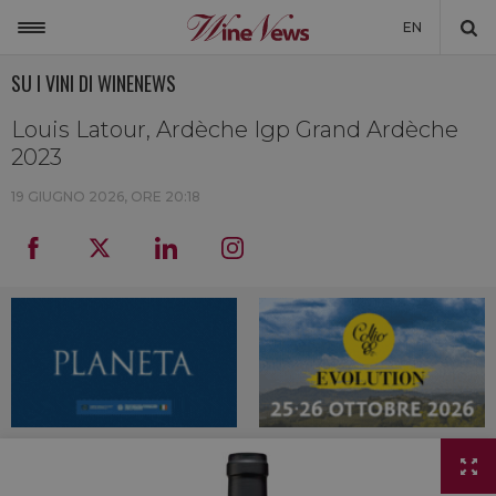
EN
SU I VINI DI WINENEWS
ITALIA
MONDO
Louis Latour, Ardèche Igp Grand Ardèche
2023
NON SOLO VINO
19 GIUGNO 2026, ORE 20:18
NEWSLETTER
LA CANTINA DI WINENEWS
DICONO DI NOI
WINENEWS TV