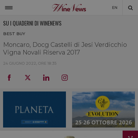
EN
SU I QUADERNI DI WINENEWS
ITALIA
BEST BUY
MONDO
Moncaro, Docg Castelli di Jesi Verdicchio
NON SOLO VINO
Vigna Novali Riserva 2017
NEWSLETTER
24 GIUGNO 2022, ORE 18:35
LA CANTINA DI WINENEWS
DICONO DI NOI
WINENEWS TV