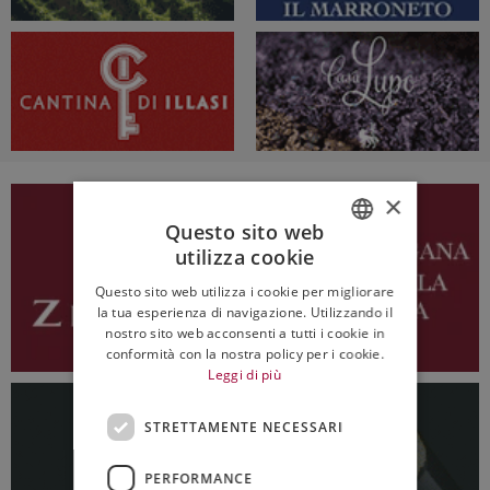
×
Questo sito web
utilizza cookie
ITALIAN
Questo sito web utilizza i cookie per migliorare
ENGLISH
la tua esperienza di navigazione. Utilizzando il
nostro sito web acconsenti a tutti i cookie in
conformità con la nostra policy per i cookie.
Leggi di più
STRETTAMENTE NECESSARI
PERFORMANCE