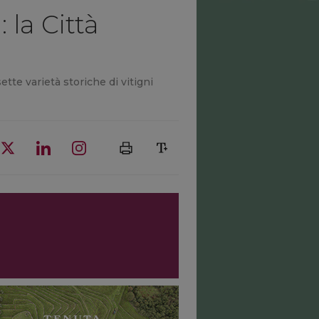
la Città
tte varietà storiche di vitigni