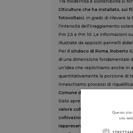
Tra modernità e sostenibilità si fo
Citiculture che ha installato, sui fi
fotovoltaici
, in grado di rilevare l
l’intensità dell’irraggiamento solar
Pm 2,5 e Pm 10. Le informazioni su
illustrate da appositi pannelli didatt
Per
il sindaco di Roma, Roberto Gu
di una dimensione fondamentale di Ro
un’idea che replichiamo anche in a
quantitativamente la porzione di terr
inneschiamo processi di riqualific
Comune di Roma, Sabrina Alfonsi,
Sisto apre un nuovo capitolo della 
valore culturale poiché restituisc
Questo sito 
coltivazione dell’uva occupava lar
sito web
rappresenta un esempio concreto 
STRETTAM