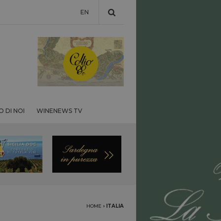
EN
 DI NOI
WINENEWS TV
HOME
›
ITALIA