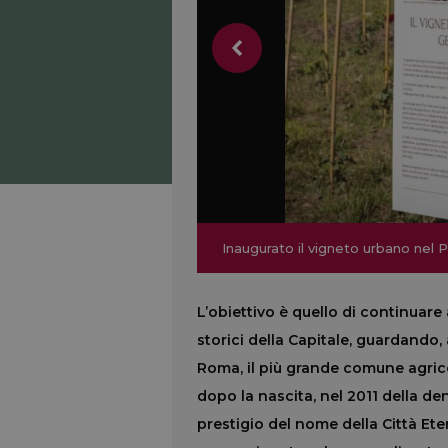
Inaugurato il vigneto urbano nel 
Inaugurato il vigneto urbano nel 
L’obiettivo è quello di continuare a
storici della Capitale, guardando, a
Roma, il più grande comune agricol
dopo la nascita, nel 2011 della d
prestigio del nome della Città Ete