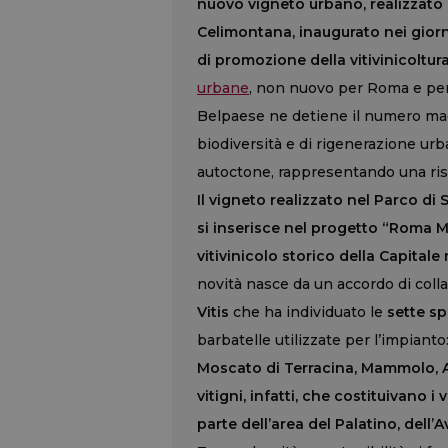
nuovo vigneto urbano, realizzato ne
Celimontana, inaugurato nei giorni
di promozione della vitivinicoltur
urbane
, non nuovo per Roma e per l
Belpaese ne detiene il numero mag
biodiversità e di rigenerazione urba
autoctone, rappresentando una risor
Il vigneto realizzato nel Parco di
si inserisce nel progetto “Roma M
vitivinicolo storico della Capitale 
novità nasce da un accordo di coll
Vitis
che ha individuato le
sette s
barbatelle utilizzate per l’impianto:
Moscato di Terracina, Mammolo, 
vitigni, infatti, che costituivano 
parte dell’area del Palatino, dell’A