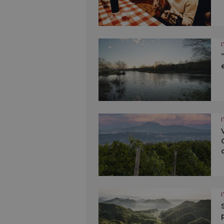
I
I
I