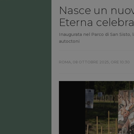
Nasce un nuov
Eterna celebra
Inaugurata nel Parco di San Sisto, 
autoctoni
ROMA,
08 OTTOBRE 2025, ORE 10:30