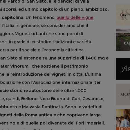
l Parco di San Sisto, alle pendici di Villa
 scorsi, ed ultimo capitolo di un piano, ambizioso,
a capitolina
. Un fenomeno,
quello delle vigne
’Italia in generale, se consideriamo che il
giore. Vigneti urbani che sono perni di
na, in grado di custodire tradizioni e varietà
sa per il sociale e l’economia cittadina.
 San Sisto si estende su una superficie di 1.400 mq e
ater Vinorum” che sostiene il patrimonio
nella reintroduzione dei vigneti in città
. L’ultima
aborazione con l’Associazione internazionale
Iter
pecie storiche autoctone
delle oltre 1.000
 e, quindi,
Bellone, Nero Buono di Cori, Cesanese,
Abbuoto e Malvasìa Puntinata.
Sono le varietà di
i vigneti della Roma antica e che coprivano larga
ventino e di quella poi divenuta dei Fori Imperiali.