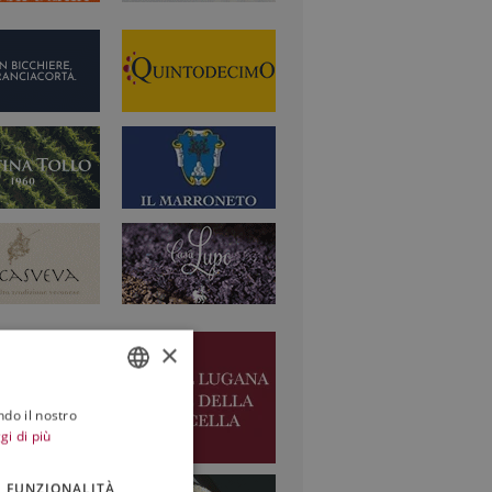
×
ndo il nostro
ITALIAN
gi di più
ENGLISH
FUNZIONALITÀ