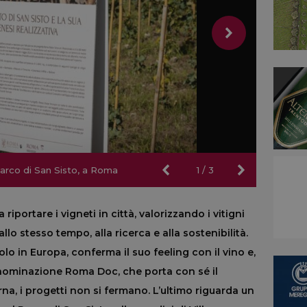
Parco di San Sisto, a Roma
Parco di San Sisto, a Roma
1
/
3
 riportare i vigneti in città, valorizzando i vitigni
llo stesso tempo, alla ricerca e alla sostenibilità.
o in Europa, conferma il suo feeling con il vino e,
enominazione Roma Doc, che porta con sé il
rna, i progetti non si fermano. L’ultimo riguarda un