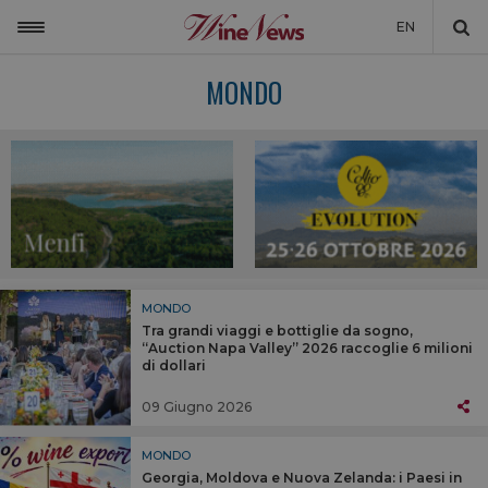
EN
ITALIA
MONDO
MONDO
NON SOLO VINO
NEWSLETTER
LA CANTINA DI WINENEWS
DICONO DI NOI
MONDO
Tra grandi viaggi e bottiglie da sogno,
WINENEWS TV
“Auction Napa Valley” 2026 raccoglie 6 milioni
di dollari
09 Giugno 2026
MONDO
Georgia, Moldova e Nuova Zelanda: i Paesi in