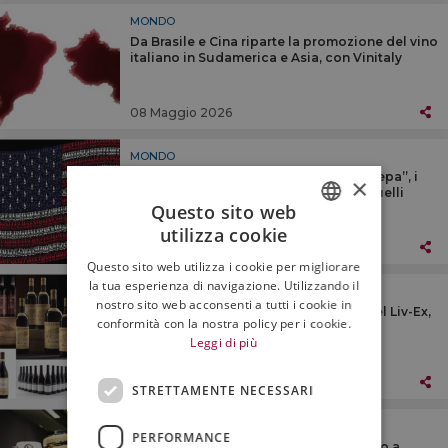
MONDO
Da Brasile e Cina riparte la promozione del vino
italiano in Sudamerica e Asia, con Vinitaly
08 Maggio 2026
MONDO
Dazi Usa, ancora caos: dopo quelli “Ieepa”, i
×
tribunali americani bocciano anche quelli
Questo sito web
“globali”
utilizza cookie
ITALIAN
08 Maggio 2026
Questo sito web utilizza i cookie per migliorare
ENGLISH
la tua esperienza di navigazione. Utilizzando il
MONDO
nostro sito web acconsenti a tutti i cookie in
Fine wines, prende forza il recupero del Liv-Ex,
conformità con la nostra policy per i cookie.
trainato soprattutto dall’Italia e dallo
Leggi di più
Champagne
08 Maggio 2026
STRETTAMENTE NECESSARI
MONDO
PERFORMANCE
Il Pinot Grigio Doc Delle Venezie pronto a