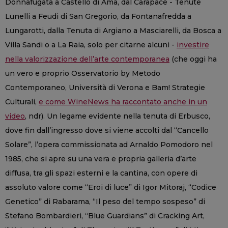
Donnafugata a Castello di Ama, dal Carapace - Tenute
Lunelli a Feudi di San Gregorio, da Fontanafredda a
Lungarotti, dalla Tenuta di Argiano a Masciarelli, da Bosca a
Villa Sandi o a La Raia, solo per citarne alcuni -
investire
nella valorizzazione dell’arte contemporanea
(che oggi ha
un vero e proprio Osservatorio by Metodo
Contemporaneo, Università di Verona e Bam! Strategie
Culturali,
e come WineNews ha raccontato anche in un
video
, ndr). Un legame evidente nella tenuta di Erbusco,
dove fin dall’ingresso dove si viene accolti dal “Cancello
Solare”, l’opera commissionata ad Arnaldo Pomodoro nel
1985, che si apre su una vera e propria galleria d’arte
diffusa, tra gli spazi esterni e la cantina, con opere di
assoluto valore come “Eroi di luce” di Igor Mitoraj, “Codice
Genetico” di Rabarama, “Il peso del tempo sospeso” di
Stefano Bombardieri, “Blue Guardians” di Cracking Art,