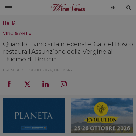
EN
ITALIA
ITALIA
VINO & ARTE
MONDO
Quando il vino si fa mecenate: Ca’ del Bosco
NON SOLO VINO
restaura l’Assunzione della Vergine al
NEWSLETTER
Duomo di Brescia
LA CANTINA DI WINENEWS
BRESCIA,
15 GIUGNO 2026, ORE 15:45
DICONO DI NOI
WINENEWS TV