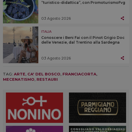
“turistico-didattica”, con PromoturismoFvg
03 Agosto 2026
ITALIA
Conoscere i Beni Fai con il Pinot Grigio Doc
delle Venezie, dal Trentino alla Sardegna
03 Agosto 2026
TAG:
ARTE
,
CA' DEL BOSCO
,
FRANCIACORTA
,
MECENATISMO
,
RESTAURI