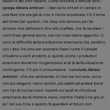
italiani e del vino italiano. Come evolverà è difficile dirlo
-
spiega Albiera Antinori -
i dazi sono entrati in campo in
una fase che era già di crisi, e l’anno accelerata, C’è il tema
del three tier system, i tre step che servono per far
arrivare vino dall’estero fino allo scaffale, che fa lievitare i
costi finali, genera lavoro, ma non crea valore aggiunto. Ci
sono le difficoltà della produzione americana che, peraltro,
con i dazi, ha visto per esempio Paesi come il Canada
chiudersi a certi prodotti, e, quindi, anche i produttori
americani dovranno riorganizzarsi al di là della situazione
contingente. C’è poi il consumatore -
conclude Albiera
Antinori
- che sta cambiando, in Usa ma non solo, cerca
vini più eleganti, meno alcolici, più adatti ad andare bene
con tipi di cucina nuovi. Aspetti sui quali la viticoltura
americana dovrà mettere mano, mentre l’Italia li ha già un
po’ nel suo Dna, e questo fa guardare al futuro con