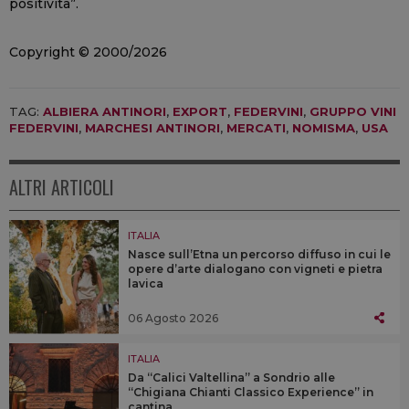
positività”.
Copyright © 2000/2026
TAG:
ALBIERA ANTINORI
,
EXPORT
,
FEDERVINI
,
GRUPPO VINI
FEDERVINI
,
MARCHESI ANTINORI
,
MERCATI
,
NOMISMA
,
USA
ALTRI ARTICOLI
ITALIA
Nasce sull’Etna un percorso diffuso in cui le
opere d’arte dialogano con vigneti e pietra
lavica
06 Agosto 2026
ITALIA
Da “Calici Valtellina” a Sondrio alle
“Chigiana Chianti Classico Experience” in
cantina