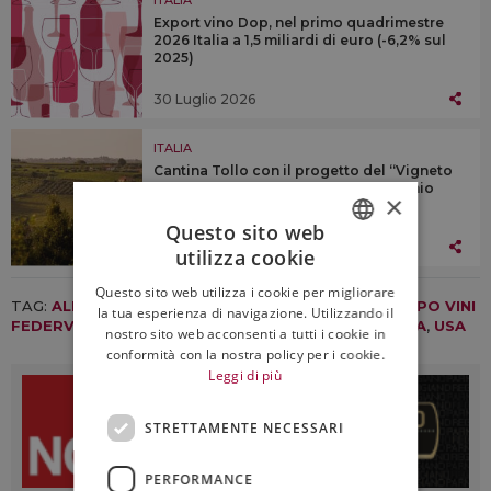
Export vino Dop, nel primo quadrimestre
2026 Italia a 1,5 miliardi di euro (-6,2% sul
2025)
30 Luglio 2026
ITALIA
Cantina Tollo con il progetto del “Vigneto
Avanzato” allarga il proprio patrimonio
×
aziendale
Questo sito web
29 Luglio 2026
utilizza cookie
ITALIAN
Questo sito web utilizza i cookie per migliorare
ENGLISH
TAG:
ALBIERA ANTINORI
,
EXPORT
,
FEDERVINI
,
GRUPPO VINI
la tua esperienza di navigazione. Utilizzando il
FEDERVINI
,
MARCHESI ANTINORI
,
MERCATI
,
NOMISMA
,
USA
nostro sito web acconsenti a tutti i cookie in
conformità con la nostra policy per i cookie.
Leggi di più
STRETTAMENTE NECESSARI
PERFORMANCE