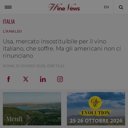
EN
ITALIA
ITALIA
L’ANALISI
MONDO
Usa, mercato insostituibile per il vino
NON SOLO VINO
italiano, che soffre. Ma gli americani non ci
NEWSLETTER
rinunciano
LA CANTINA DI WINENEWS
ROMA,
12 GIUGNO 2026, ORE 13:42
DICONO DI NOI
WINENEWS TV