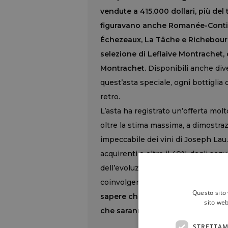
vendute a 415.000 dollari, più del t
figuravano anche Romanée-Conti e
Échezeaux, La Tâche e Richebourg
selezione di Leflaive Montrachet
Montrachet.
Disponibili anche diver
quest’asta speciale, ogni bottiglia 
retro.
L’asta ha registrato un’offerta molt
oltre la stima massima, a dimostraz
impeccabile dei vini di Joseph Lau.
acquirenti e oltre il 40% degli acq
dell’evoluzione della presenza digita
coinvolgere collezionisti nuovi e p
Questo sito 
sapere che il viaggio continuerà, 
sito web
che saranno battute nei prossim
STRETTAM