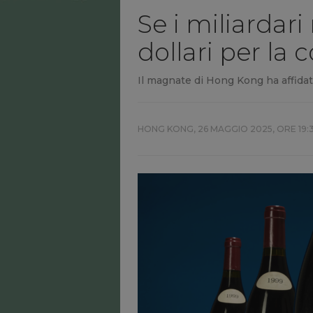
Se i miliardari
dollari per la 
Il magnate di Hong Kong ha affidat
HONG KONG,
26 MAGGIO 2025, ORE 19: