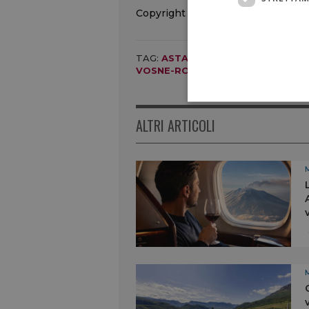
Copyright © 2000/2026
TAG:
ASTA
,
CHRISTIE'S
,
COLLEZIO
VOSNE-ROMANÉE
ALTRI ARTICOLI