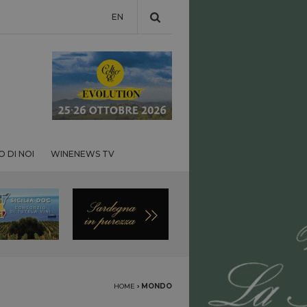
EN
 DI NOI
WINENEWS TV
HOME
›
MONDO