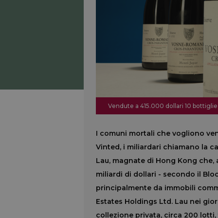
Vendute a 415.000 dollari 10 bottig
I comuni mortali che vogliono ve
Vinted, i miliardari chiamano la c
Lau, magnate di Hong Kong che, a 
miliardi di dollari - secondo il Bl
principalmente da immobili comme
Estates Holdings Ltd. Lau nei gior
collezione privata, circa 200 lotti