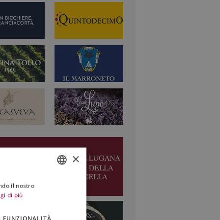
×
ndo il nostro
ITALIAN
gi di più
ENGLISH
FUNZIONALITÀ