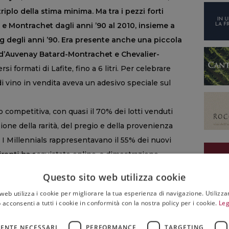
riplo della stima minima. Ma tra i pezzi forti
 Montrachet dagli anni ’90 al 2010, insieme a
 degli anni ’90. Era presente anche una piccola
, d’Auvenay Batard-Montrachet e Chevalier-
si formati di Lafite, fino a 6 litri. Per celebrare
di vino in vendita aveva un adesivo speciale sul
o competitiva, con quasi il 70% dei lotti venduti
ione della rarità, del pregio e della provenienza
 I Millennials rappresentavano il 55% dei nuovi
uirenti ha acquistato online, a dimostrazione
le di Christie’s e della sua strategia volta a
Questo sito web utilizza cookie
iù giovani.
Ma non è finita qui: da Christie’s fanno
web utilizza i cookie per migliorare la tua esperienza di navigazione. Utilizza
con le Parti IV e V di “Iconic Wines” di Joseph Lau,
 acconsenti a tutti i cookie in conformità con la nostra policy per i cookie.
Leg
i mesi, sempre ad Hong Kong.
ENTE NECESSARI
PERFORMANCE
TARGETING