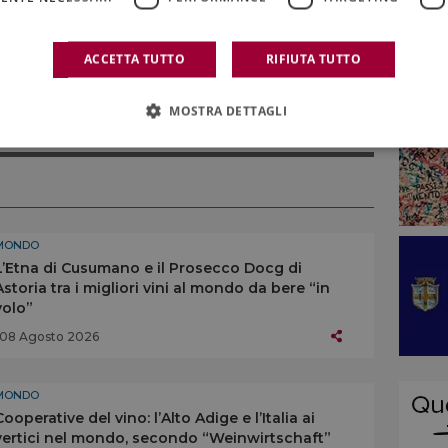
ACCETTA TUTTO
RIFIUTA TUTTO
NISMO
,
FINE WINES
,
JOSEPH LAU
,
MILIARDARI
,
MOSTRA DETTAGLI
MONDO
L’Etna di Cusumano e il Prosecco Docg di
Astoria tra i migliori vini al mondo da bere “in
volo”
08 Agosto 2026
MONDO
Cooperative del vino: l’Alto Adige e l’Italia ai
vertici nel mondo, secondo “Weinwirtschaft”