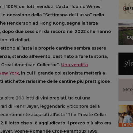
e il 100% dei lotti venduti. L’asta “Iconic Wines
a in occasione della “Settimana del Lusso” nello
 The Henderson ad Hong Kong, segna la terza
’s, dopo due sessioni da record nel 2022 che hanno
ni di dollari.
mettono all’asta le proprie cantine sembra essere
nza, stando all’evento, destinato a fare la storia,
e Great American Collector”.
Una vendita
 New York
, in cui il grande collezionista metterà a
ti etichette rarissime delle cantine più prestigiose
ltre 200 lotti di vini pregiati, tra cui una
rari di Henri Jayer, leggendario viticoltore della
ecedentemente acquisiti all’asta “The Private Cellar
12.
Il lotto che si è aggiudicato il prezzo più alto era
i Jayer, Vosne-Romanée Cros-Parantoux 1999,