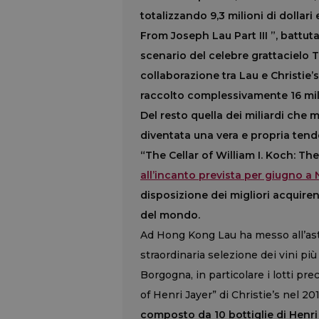
totalizzando 9,3 milioni di dollari 
From Joseph Lau Part III ”, battut
scenario del celebre grattacielo
collaborazione tra Lau e Christie
raccolto complessivamente 16 milio
Del resto quella dei miliardi che 
diventata una vera e propria tende
“The Cellar of William I. Koch: Th
all’incanto prevista per giugno a
disposizione dei migliori acquiren
del mondo.
Ad Hong Kong Lau ha messo all’asta o
straordinaria selezione dei vini più 
Borgogna, in particolare i lotti pr
of Henri Jayer” di Christie’s nel 20
composto da 10 bottiglie di Henr