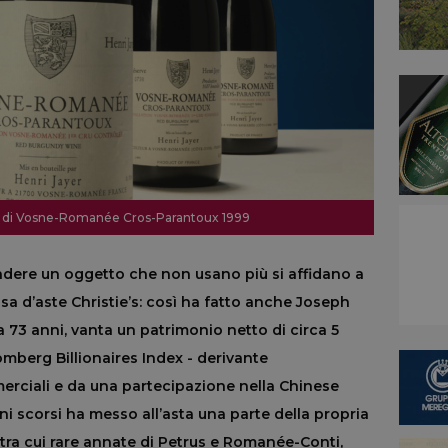
lie di Vosne-Romanée Cros-Parantoux 1999
ndere un oggetto che non usano più si affidano a
asa d’aste Christie’s: così ha fatto anche Joseph
73 anni, vanta un patrimonio netto di circa 5
oomberg Billionaires Index - derivante
rciali e da una partecipazione nella Chinese
ni scorsi ha messo all’asta una parte della propria
, tra cui rare annate di Petrus e Romanée-Conti,