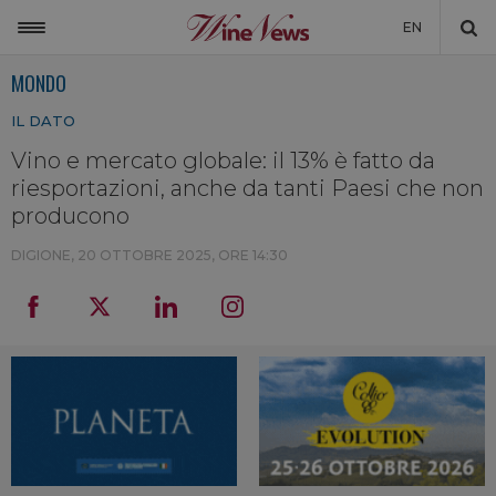
EN
MONDO
ITALIA
IL DATO
MONDO
Vino e mercato globale: il 13% è fatto da
NON SOLO VINO
riesportazioni, anche da tanti Paesi che non
NEWSLETTER
producono
LA CANTINA DI WINENEWS
DIGIONE,
20 OTTOBRE 2025, ORE 14:30
DICONO DI NOI
WINENEWS TV