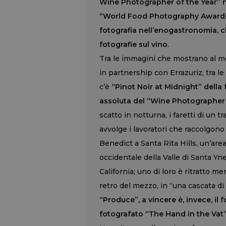
Wine Photographer of the Year” ne
“World Food Photography Awards” 
fotografia nell’enogastronomia, 
fotografie sul vino
.
Tra le immagini che mostrano al mo
in partnership con Errazuriz, tra le
c’è
“Pinot Noir at Midnight” della
assoluta del “Wine Photographer o
scatto in notturna, i faretti di un t
avvolge i lavoratori che raccolgono
Benedict a Santa Rita Hills, un’area
occidentale della Valle di Santa Yne
California; uno di loro è ritratto me
retro del mezzo, in “una cascata d
“Produce”, a vincere è, invece, il
fotografato “The Hand in the Vat