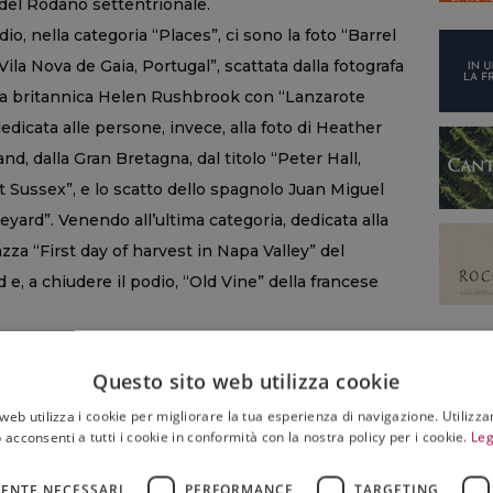
del Rodano settentrionale.
o, nella categoria “Places”, ci sono la foto “Barrel
la Nova de Gaia, Portugal”, scattata dalla fotografa
la britannica Helen Rushbrook con “Lanzarote
edicata alle persone, invece, alla foto di Heather
, dalla Gran Bretagna, dal titolo “Peter Hall,
Sussex”, e lo scatto dello spagnolo Juan Miguel
yard”. Venendo all’ultima categoria, dedicata alla
za “First day of harvest in Napa Valley” del
e, a chiudere il podio, “Old Vine” della francese
rapher of the Year”, però, non è la sola categoria
ondo del vino: anche lo Champagne Taittinger
Questo sito web utilizza cookie
gliori scatti su “Food for Celebration” e “Wedding
web utilizza i cookie per migliorare la tua esperienza di navigazione. Utilizza
ettivamente da Hoai Anh Dang con la foto “Banh Hoi
 acconsenti a tutti i cookie in conformità con la nostra policy per i cookie.
Leg
tipica del Vietnam, con una preparazione elaborata e
ENTE NECESSARI
PERFORMANCE
TARGETING