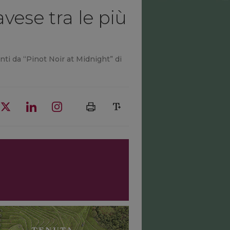
vese tra le più
nti da “Pinot Noir at Midnight” di