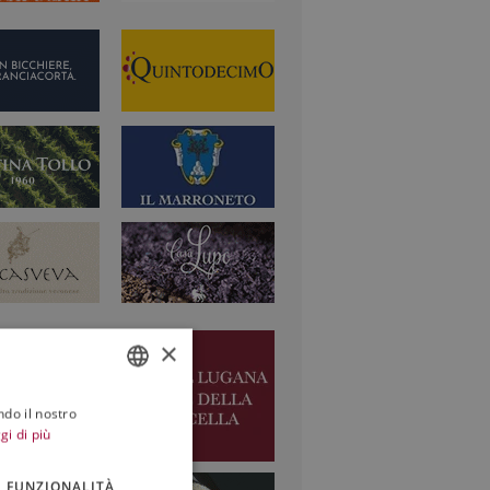
×
ndo il nostro
ITALIAN
gi di più
ENGLISH
FUNZIONALITÀ