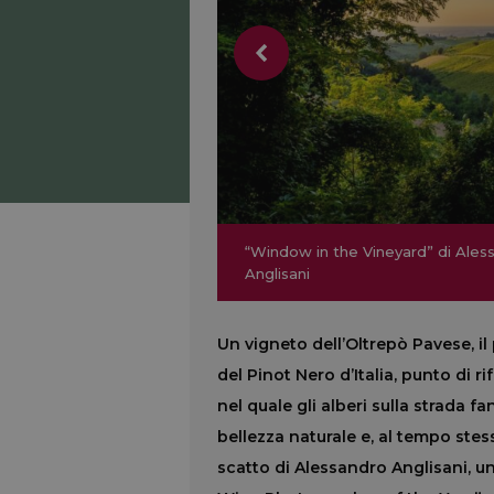
“Rebekah & Andrew at Middle 
“Window in the Vineyard” di Ales
“Rebekah & Andrew at Middle 
“Window in the Vineyard” di Ales
Farm in Devon” di Emma Stoner
Anglisani
“Pinot Noir at Midnight” di Heath
“The Hand in the Vat” di Franck 
“Banh Hoi Cake” di Hoai Anh Dan
Farm in Devon” di Emma Stoner
Anglisani
Un vigneto dell’Oltrepò Pavese, il
del Pinot Nero d’Italia, punto di 
nel quale gli alberi sulla strada 
bellezza naturale e, al tempo ste
scatto di Alessandro Anglisani, uni