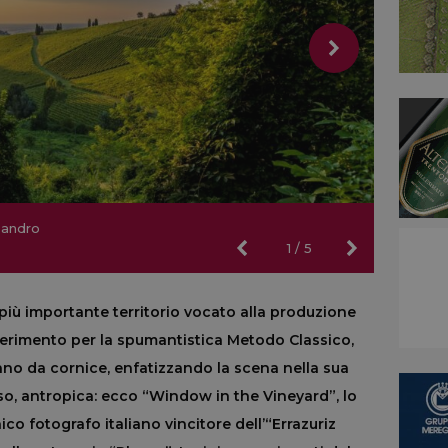
Coombe
sandro
Coombe
sandro
er Daenitz
Tremblay
g
1
/
5
 più importante territorio vocato alla produzione
riferimento per la spumantistica Metodo Classico,
fanno da cornice, enfatizzando la scena nella sua
sso, antropica: ecco “Window in the Vineyard”, lo
co fotografo italiano vincitore dell’“Errazuriz