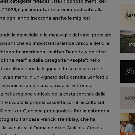
lla categoria “Places”, tra i riconoscimenti del
2025, il più importante premio dedicato alla
che ogni anno incorona anche le migliori
ndo la meraviglia e le meraviglie del vino, premiate
 più antiche ed importanti aziende vinicole del Cile,
 fotografa americana Heather Daenitz, vincitrice
f the Year” e della categoria “People”
: nello
rattore illuminano la leggera e fresca foschia che
 l’uva a mano in un vigneto della cantina Sanford &
 vitivinicola americana situata all’estremità
z nella regione vinicola della costa centrale della
ntre svuota la propria cassetta con il raccolto sul
i Pinot Nero”, ancora protagonista.
Per la categoria
 fotografo francese Franck Tremblay, che ha
”
, la svinatura al Domaine Alain Graillot a Crozes-