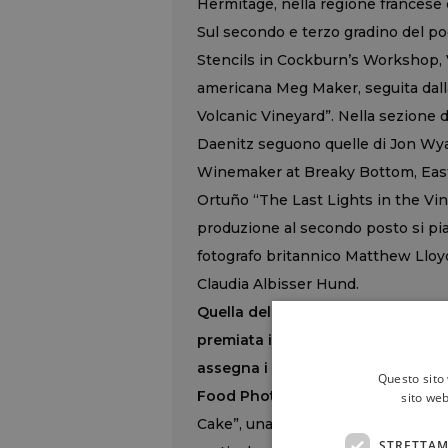
Hermitage, nella regione francese 
Sul secondo e terzo gradino del podi
Stencils in Cockburn’s Workshop, Vi
americana Meg Maker, seguita dal
Volcanic Vineyard”. Nella sezione d
Daenitz seguono quelle di Jon Wyand
Winemaker at Breaky Bottom, East 
Ortuño “The Last Lights in the Vine
produzione al secondo posto si piaz
fotografo britannico Matthew Lloyd 
Claudia Albisser Hund.
Quella dell’“Errazuriz Wine Photog
premiata in partnership con il m
assegna i riconoscimento per i mi
Questo sito 
Food Photographer”
, vinte risp
sito web
Cake”, una torta di farina di riso 
STRETTAM