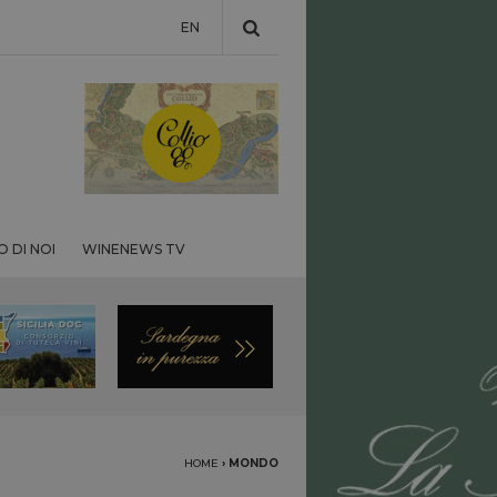
EN
 DI NOI
WINENEWS TV
HOME
›
MONDO