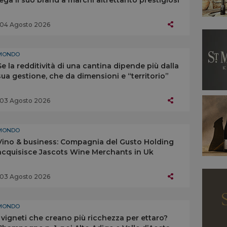
lega il suo brand a marchi altrettanto prestigiosi
04 Agosto 2026
MONDO
Se la redditività di una cantina dipende più dalla
sua gestione, che da dimensioni e “territorio”
03 Agosto 2026
MONDO
Vino & business: Compagnia del Gusto Holding
acquisisce Jascots Wine Merchants in Uk
03 Agosto 2026
MONDO
I vigneti che creano più ricchezza per ettaro?