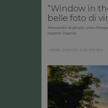
“Window in the
belle foto di 
Alessandro Anglisani, unico fotogra
Heather Daenitz
LONDRA,
21 MAGGIO 2025, ORE 16:45