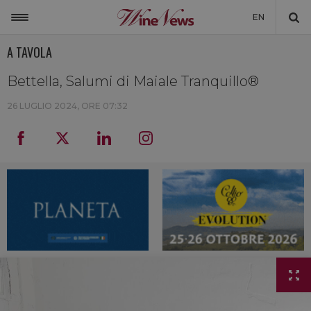
EN
A TAVOLA
ITALIA
MONDO
Bettella, Salumi di Maiale Tranquillo®
NON SOLO VINO
26 LUGLIO 2024, ORE 07:32
NEWSLETTER
LA CANTINA DI WINENEWS
DICONO DI NOI
WINENEWS TV