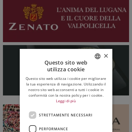
×
Questo sito web
utilizza cookie
ITALIAN
Questo sito web utilizza i cookie per migliorare
ENGLISH
la tua esperienza di navigazione. Utilizzando il
nostro sito web acconsenti a tutti i cookie in
conformità con la nostra policy per i cookie.
Leggi di più
STRETTAMENTE NECESSARI
PERFORMANCE