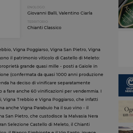
ENOLOGO:
Giovanni Balli, Valentino Ciarla
TERRITORIO:
Chianti Classico
ebbio, Vigna Poggiarso, Vigna San Pietro, Vigna
o il patrimonio viticolo di Castello di Meleto:
 proprietà grande quasi mille - posti a Gaiole in
azione (confermata da quasi 1000 anni produzione
zienda ha deciso di vinificare separatamente
o a fare anche 60 vinificazioni per vendemmia. I
si, Vigna Trebbio e Vigna Poggiarso, che infatti
a anche Vigna Parabuio ha il suo vino - il
a San Pietro, che custodisce la Malvasia Nera
Gran Selezione Castello di Meleto, il Chianti
ico, il Bianco Simbionte e il Vin Santo, invece,