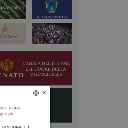
×
ndo il nostro
ITALIAN
gi di più
ENGLISH
FUNZIONALITÀ