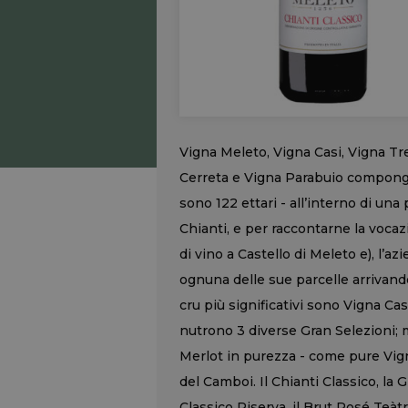
Vigna Meleto, Vigna Casi, Vigna Tr
Cerreta e Vigna Parabuio compongon
sono 122 ettari - all’interno di una
Chianti, e per raccontarne la voc
di vino a Castello di Meleto e), l’a
ognuna delle sue parcelle arrivand
cru più significativi sono Vigna Ca
nutrono 3 diverse Gran Selezioni; m
Merlot in purezza - come pure Vign
del Camboi. Il Chianti Classico, la 
Classico Riserva, il Brut Rosé Teàtr