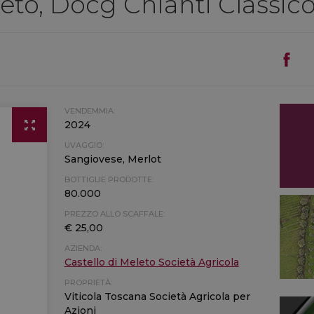
leto, Docg Chianti Classic
VENDEMMIA:
2024
UVAGGIO:
Sangiovese, Merlot
BOTTIGLIE PRODOTTE:
80.000
PREZZO ALLO SCAFFALE:
€ 25,00
AZIENDA:
Castello di Meleto Società Agricola
PROPRIETÀ:
Viticola Toscana Società Agricola per
Azioni