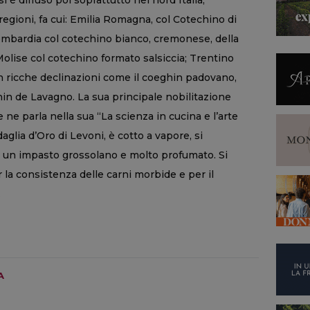
si è diffuso poi soprattutto nel nord Italia,
regioni, fa cui: Emilia Romagna, col Cotechino di
ardia col cotechino bianco, cremonese, della
lise col cotechino formato salsiccia; Trentino
n ricche declinazioni come il coeghin padovano,
hin de Lavagno. La sua principale nobilitazione
e ne parla nella sua “La scienza in cucina e l’arte
glia d’Oro di Levoni, è cotto a vapore, si
, un impasto grossolano e molto profumato. Si
 la consistenza delle carni morbide e per il
.
A