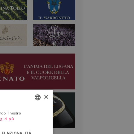
×
ndo il nostro
ITALIAN
gi di più
ENGLISH
FUNZIONALITÀ