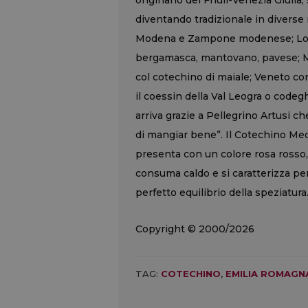
originario del Friuli-Venezia Giulia, 
diventando tradizionale in diverse 
Modena e Zampone modenese; Lomb
bergamasca, mantovano, pavese; Mo
col cotechino di maiale; Veneto co
il coessin della Val Leogra o codeg
arriva grazie a Pellegrino Artusi ch
di mangiar bene”. Il Cotechino Meda
presenta con un colore rosa rosso
consuma caldo e si caratterizza per
perfetto equilibrio della speziatura
Copyright © 2000/2026
TAG:
COTECHINO
,
EMILIA ROMAGN