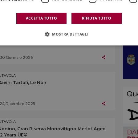
26 Febbraio 2026
ACCETTA TUTTO
RIFIUTA TUTTO
A TAVOLA
MOSTRA DETTAGLI
Iside, Verdura di stagione
30 Gennaio 2026
A TAVOLA
Savini Tartufi, Le Noir
24 Dicembre 2025
A TAVOLA
Nonino, Gran Riserva Monovitigno Merlot Aged
12 Years ÙE©