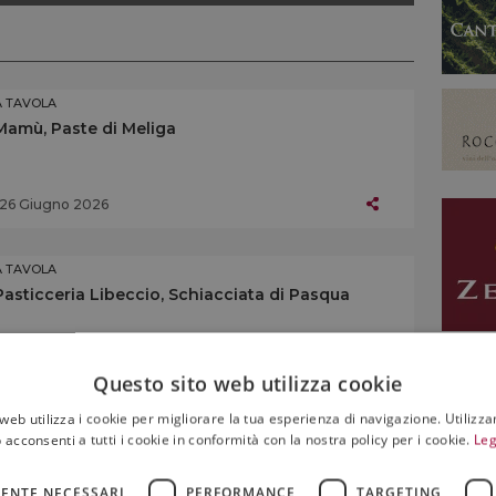
A TAVOLA
Mamù, Paste di Meliga
26 Giugno 2026
A TAVOLA
Pasticceria Libeccio, Schiacciata di Pasqua
27 Marzo 2026
Questo sito web utilizza cookie
web utilizza i cookie per migliorare la tua esperienza di navigazione. Utilizza
A TAVOLA
 acconsenti a tutti i cookie in conformità con la nostra policy per i cookie.
Leg
Cǎtineața, Cǎtinǎ cu miere
ENTE NECESSARI
PERFORMANCE
TARGETING