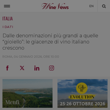
EN
ITALIA
ITALIA
I DATI
MONDO
Dalle denominazioni più grandi a quelle
NON SOLO VINO
“gioiello”: le giacenze di vino italiano
NEWSLETTER
crescono
LA CANTINA DI WINENEWS
ROMA,
04 GENNAIO 2026, ORE 10:00
DICONO DI NOI
WINENEWS TV