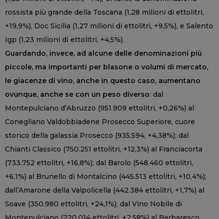
rossista più grande della Toscana (1,28 milioni di ettolitri,
+19,9%), Doc Sicilia (1,27 milioni di ettolitri, +9,5%), e Salento
Igp (1,23 milioni di ettolitri, +4,5%).
Guardando, invece, ad alcune delle denominazioni più
piccole, ma importanti per blasone o volumi di mercato,
le giacenze di vino, anche in questo caso, aumentano
ovunque, anche se con un peso diverso
: dal
Montepulciano d’Abruzzo (951.909 ettolitri, +0,26%) al
Conegliano Valdobbiadene Prosecco Superiore, cuore
storico della galassia Prosecco (935.594, +4,38%); dal
Chianti Classico (750.251 ettolitri, +12,3%) al Franciacorta
(733.752 ettolitri, +16,8%); dal Barolo (548.460 ettolitri,
+6,1%) al Brunello di Montalcino (445.513 ettolitri, +10,4%);
dall’Amarone della Valpolicella (442.384 ettolitri, +1,7%) al
Soave (350.980 ettolitri, +24,1%); dal Vino Nobile di
Montepulciano (220.014 ettolitri, +2,58%) al Barbaresco