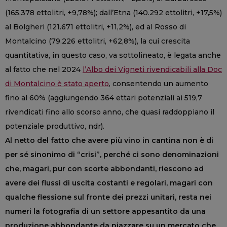
(165.378 ettolitri, +9,78%); dall’Etna (140.292 ettolitri, +17,5%)
al Bolgheri (121.671 ettolitri, +11,2%), ed al Rosso di
Montalcino (79.226 ettolitri, +62,8%), la cui crescita
quantitativa, in questo caso, va sottolineato, è legata anche
al fatto che nel 2024
l’Albo dei Vigneti rivendicabili alla Doc
di Montalcino è stato aperto
, consentendo un aumento
fino al 60% (aggiungendo 364 ettari potenziali ai 519,7
rivendicati fino allo scorso anno, che quasi raddoppiano il
potenziale produttivo, ndr).
Al netto del fatto che avere più vino in cantina non è di
per sé sinonimo di “crisi”, perché ci sono denominazioni
che, magari, pur con scorte abbondanti, riescono ad
avere dei flussi di uscita costanti e regolari, magari con
qualche flessione sul fronte dei prezzi unitari, resta nei
numeri la fotografia di un settore appesantito da una
produzione abbondante da piazzare su un mercato che,