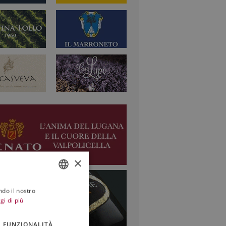
×
ndo il nostro
ITALIAN
gi di più
ENGLISH
FUNZIONALITÀ