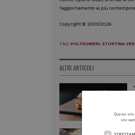
l’aggiornamento ai più contemporan
Copyright © 2000/2026
TAG:
POLTRONIERI
,
STORTINA VE
ALTRI ARTICOLI
Questo sito 
sito web
STRETTAM