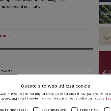
ei standard qualitativi.
RONESE
A TAVOLA
Mamù, Paste di Meliga
Questo sito web utilizza cookie
web utilizza i cookie per migliorare la tua esperienza di navigazione. Utilizza
26 Giugno 2026
 acconsenti a tutti i cookie in conformità con la nostra policy per i cookie.
Leg
A TAVOLA
ENTE NECESSARI
PERFORMANCE
TARGETING