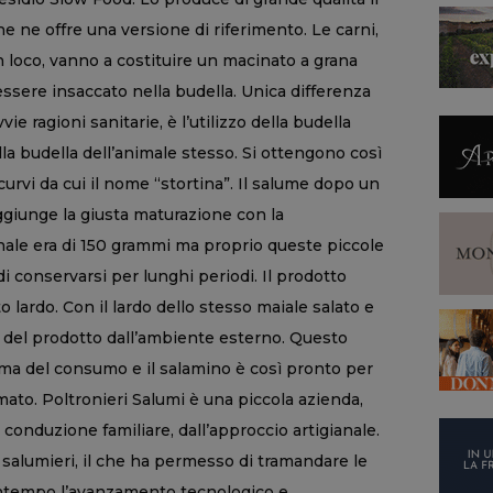
he ne offre una versione di riferimento. Le carni,
n loco, vanno a costituire un macinato a grana
essere insaccato nella budella. Unica differenza
ie ragioni sanitarie, è l’utilizzo della budella
lla budella dell’animale stesso. Si ottengono così
curvi da cui il nome “stortina”. Il salume dopo un
giunge la giusta maturazione con la
onale era di 150 grammi ma proprio queste piccole
 conservarsi per lunghi periodi. Il prodotto
 lardo. Con il lardo dello stesso maiale salato e
 del prodotto dall’ambiente esterno. Questo
rima del consumo e il salamino è così pronto per
to. Poltronieri Salumi è una piccola azienda,
 conduzione familiare, dall’approccio artigianale.
 salumieri, il che ha permesso di tramandare le
contempo l’avanzamento tecnologico e