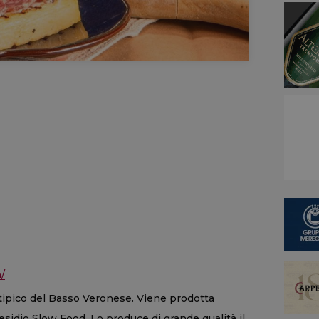
/
tipico del Basso Veronese. Viene prodotta
sidio Slow Food. Lo produce di grande qualità il