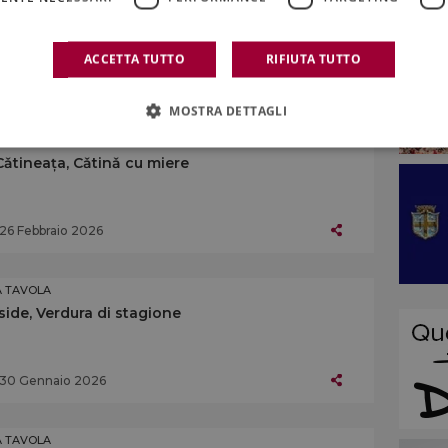
Pasticceria Libeccio, Schiacciata di Pasqua
ACCETTA TUTTO
RIFIUTA TUTTO
27 Marzo 2026
MOSTRA DETTAGLI
A TAVOLA
Cǎtineața, Cǎtinǎ cu miere
26 Febbraio 2026
A TAVOLA
Iside, Verdura di stagione
30 Gennaio 2026
A TAVOLA