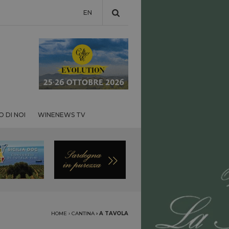
EN
 DI NOI
WINENEWS TV
HOME
›
CANTINA
›
A TAVOLA