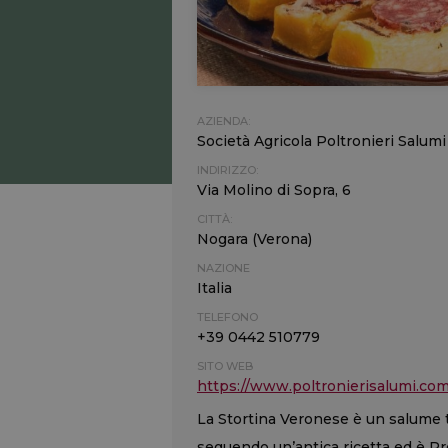
AZIENDA:
Società Agricola Poltronieri Salumi
INDIRIZZO:
Via Molino di Sopra, 6
CITTÀ:
Nogara (Verona)
NAZIONE
Italia
TELEFONO
+39 0442 510779
SITO WEB
https://www.poltronierisalumi.com
La Stortina Veronese è un salume 
seguendo un’antica ricetta ed è Pre