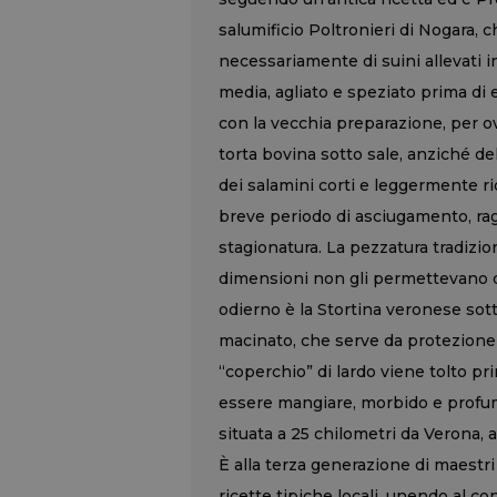
salumificio Poltronieri di Nogara, c
necessariamente di suini allevati i
media, agliato e speziato prima di 
con la vecchia preparazione, per ovv
torta bovina sotto sale, anziché de
dei salamini corti e leggermente ri
breve periodo di asciugamento, rag
stagionatura. La pezzatura tradizi
dimensioni non gli permettevano di
odierno è la Stortina veronese sotto
macinato, che serve da protezione
“coperchio” di lardo viene tolto p
essere mangiare, morbido e profuma
situata a 25 chilometri da Verona, a
È alla terza generazione di maestri
ricette tipiche locali, unendo al 