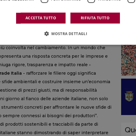
reti: il consumatore di oggi è spinto dalla ricerca
brand impegnati che sostengono una giusta causa e che
ACCETTA TUTTO
RIFIUTA TUTTO
. Il canale prevalente rimane la grande
ercati e discount), mentre calano i negozi
MOSTRA DETTAGLI
e più coinvolta nel cambiamento. In un mondo che
appresenta una risposta concreta per le imprese e
iuga rigore, trasparenza e impatto reale
-
ade Italia -
rafforzare le filiere oggi significa
e le sfide ambientali e costruire insieme un’economia
estione di prezzi giusti, ma di responsabilità
i giorno al fianco delle aziende italiane, non solo
 strumenti concreti per affrontare le nuove sfide di
o sempre connessi ai bisogni dei produttori”.
prodotti sostenibili e tracciabili da parte di
 italiane stanno dimostrando di saper interpretare