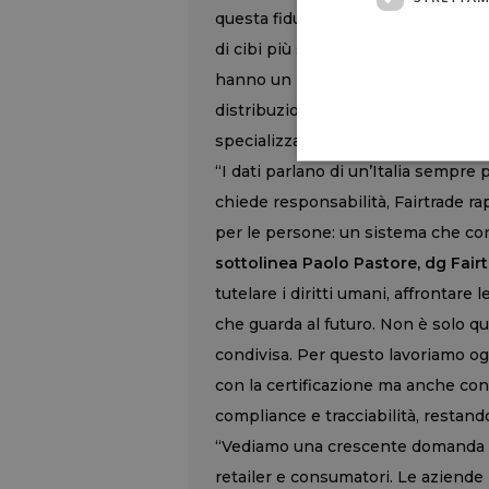
questa fiducia a comportamenti conc
di cibi più salutari, e predilige 
hanno un minor impatto ambientale
distribuzione (supermercati, iperm
specializzati, spiega Nielsen.
“I dati parlano di un’Italia sempr
chiede responsabilità, Fairtrade r
per le persone: un sistema che con
sottolinea Paolo Pastore, dg Fairtr
tutelare i diritti umani, affrontar
che guarda al futuro. Non è solo qu
condivisa. Per questo lavoriamo ogn
con la certificazione ma anche con
compliance e tracciabilità, restand
“Vediamo una crescente domanda di 
retailer e consumatori. Le aziende