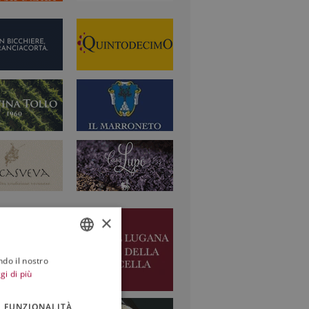
×
ndo il nostro
ITALIAN
gi di più
ENGLISH
FUNZIONALITÀ