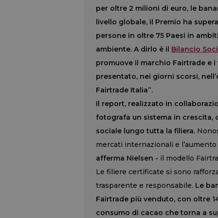
per oltre 2 milioni di euro, le ba
livello globale, il Premio ha super
persone in oltre 75 Paesi in ambiti
ambiente. A dirlo è il
Bilancio Soci
promuove il marchio Fairtrade e i 
presentato, nei giorni scorsi, nell
Fairtrade Italia”.
Il report, realizzato in collaboraz
fotografa un sistema in crescita
sociale lungo tutta la filiera.
Nonost
mercati internazionali e l’aumento
afferma Nielsen -
il modello Fairtr
Le filiere certificate si sono raff
trasparente e responsabile.
Le ban
Fairtrade più venduto, con oltre 14
consumo di cacao che torna a su