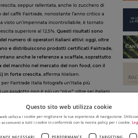
rescita, seppur rallentata, anche lo zucchero di
del caffè Fairtrade, nonostante l’anno critico a
ha visto un’impennata incontrollabile, è tornato
escita superiore al 12,5%.
Questi risultati sono
numero di operatori italiani attivi: oggi, oltre
o e distribuiscono prodotti certificati Fairtrade,
entano anche le referenze a scaffale, soprattutto
za del marchio nel mercato del non food, con il
%) in forte crescita
, afferma Nielsen.
per Fairtrade Italia fotografa un’Italia più
i un prodotto non è più un “plus”: oltre sei italiani
tti etici. Chi conosce Fairtrade, nella quasi totalità
Questo sito web utilizza cookie
brand awareness è cresciuta di 8 punti rispetto al
web utilizza i cookie per migliorare la tua esperienza di navigazione. Utilizza
 che riconoscono il marchio dichiarano di fidarsi di
 acconsenti a tutti i cookie in conformità con la nostra policy per i cookie.
Leg
ertificazione moderna e intergenerazionale, capace
valore per tutta la famiglia. L’indagine collega
ENTE NECESSARI
PERFORMANCE
TARGETING