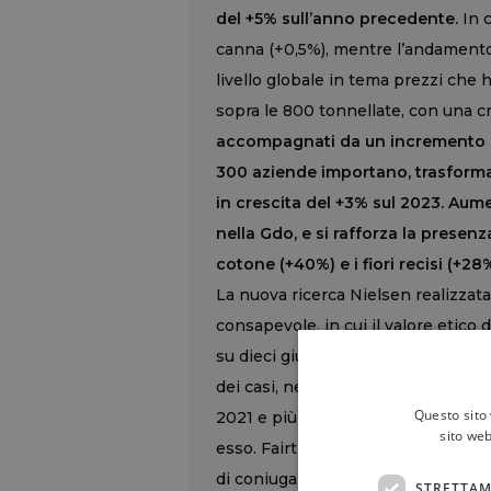
del +5% sull’anno precedente.
In c
canna (+0,5%), mentre l’andamento 
livello globale in tema prezzi che 
sopra le 800 tonnellate, con una cr
accompagnati da un incremento del 
300 aziende importano, trasforman
in crescita del +3% sul 2023. Aum
nella Gdo, e si rafforza la presen
cotone (+40%) e i fiori recisi (+28
La nuova ricerca Nielsen realizzata 
consapevole, in cui il valore etico d
su dieci giudicano affidabili i prodo
dei casi, ne apprezza il valore: la 
Questo sito 
2021 e più di otto persone su dieci
sito web
esso. Fairtrade emerge come una c
di coniugare affidabilità, impatto e 
STRETTAM