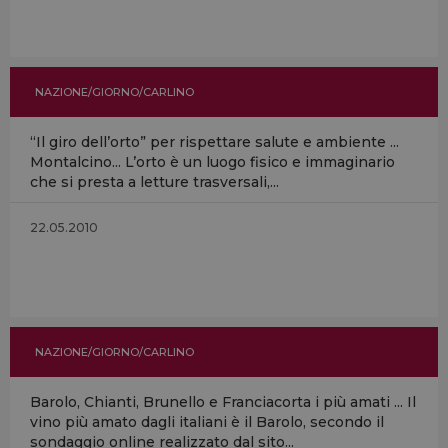
NAZIONE/GIORNO/CARLINO
“Il giro dell’orto” per rispettare salute e ambiente ...
Montalcino... L’orto è un luogo fisico e immaginario
che si presta a letture trasversali,...
22.05.2010
NAZIONE/GIORNO/CARLINO
Barolo, Chianti, Brunello e Franciacorta i più amati ... Il
vino più amato dagli italiani è il Barolo, secondo il
sondaggio online realizzato dal sito...