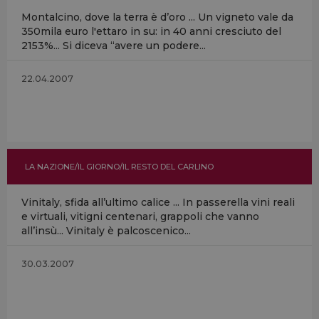
Montalcino, dove la terra è d’oro ... Un vigneto vale da
350mila euro l'ettaro in su: in 40 anni cresciuto del
2153%... Si diceva “avere un podere...
22.04.2007
LA NAZIONE/IL GIORNO/IL RESTO DEL CARLINO
Vinitaly, sfida all’ultimo calice ... In passerella vini reali
e virtuali, vitigni centenari, grappoli che vanno
all’insù... Vinitaly è palcoscenico...
30.03.2007