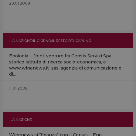
29.01.2008
LA NAZIONE/IL GIORNO/IL RESTO DEL CARLINO
Enologia ... Joint-venture fra Censis Servizi Spa,
storico istituto di ricerca socio-economica, e
www.winenews.it sas, agenzia di comunicazione e
di...
11.01.2008
LA NAZIONE
Winenews si “fidanza” con il Censis ... Eno-