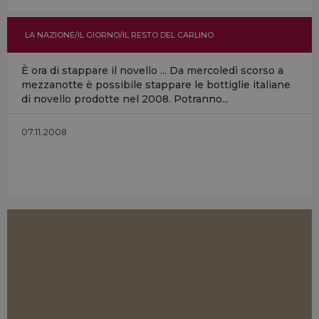
LA NAZIONE/IL GIORNO/IL RESTO DEL CARLINO
È ora di stappare il novello ... Da mercoledì scorso a
mezzanotte è possibile stappare le bottiglie italiane
di novello prodotte nel 2008. Potranno...
07.11.2008