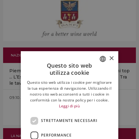
×
NAZIONE/GIORNO/CARLINO
Questo sito web
Piemonte straccia Toscana nella classifica dei vini top
utilizza cookie
ITALIAN
... L’Espresso apre la nuova stagione delle guide... Tra
Questo sito web utilizza i cookie per migliorare
le tavole d’eccellenza una new entry...
ENGLISH
la tua esperienza di navigazione. Utilizzando il
nostro sito web acconsenti a tutti i cookie in
09.10.2008
conformità con la nostra policy per i cookie.
Leggi di più
STRETTAMENTE NECESSARI
PERFORMANCE
LA NAZIONE/IL GIORNO/IL RESTO DEL CARLINO