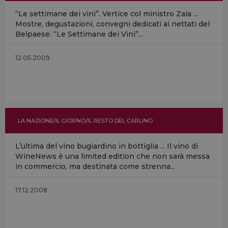
“Le settimane dei vini”. Vertice col ministro Zaia ...
Mostre, degustazioni, convegni dedicati ai nettati del
Belpaese. “Le Settimane dei Vini”...
12.05.2009
LA NAZIONE/IL GIORNO/IL RESTO DEL CARLINO
L’ultima del vino bugiardino in bottiglia ... Il vino di
WineNews è una limited edition che non sarà messa
in commercio, ma destinata come strenna...
17.12.2008