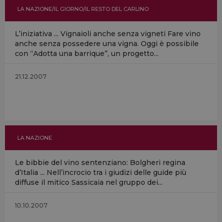
LA NAZIONE/IL GIORNO/IL RESTO DEL CARLINO
L’iniziativa ... Vignaioli anche senza vigneti Fare vino
anche senza possedere una vigna. Oggi è possibile
con “Adotta una barrique”, un progetto...
21.12.2007
LA NAZIONE
Le bibbie del vino sentenziano: Bolgheri regina
d’Italia ... Nell’incrocio tra i giudizi delle guide più
diffuse il mitico Sassicaia nel gruppo dei...
10.10.2007