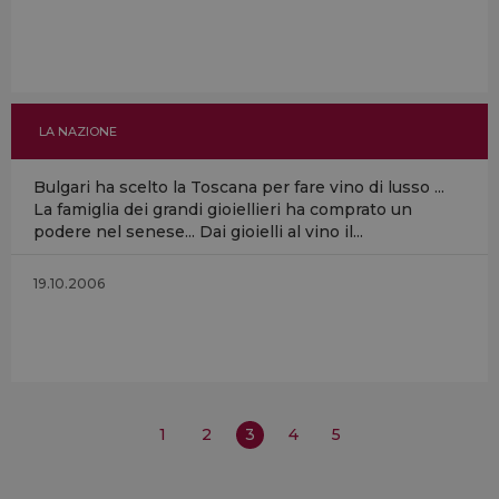
LA NAZIONE
Bulgari ha scelto la Toscana per fare vino di lusso ...
La famiglia dei grandi gioiellieri ha comprato un
podere nel senese... Dai gioielli al vino il...
19.10.2006
1
2
3
4
5