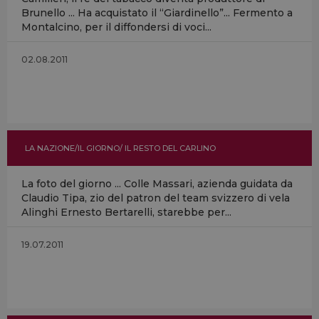
Brunello ... Ha acquistato il “Giardinello”... Fermento a
Montalcino, per il diffondersi di voci...
02.08.2011
LA NAZIONE/IL GIORNO/ IL RESTO DEL CARLINO
La foto del giorno ... Colle Massari, azienda guidata da
Claudio Tipa, zio del patron del team svizzero di vela
Alinghi Ernesto Bertarelli, starebbe per...
19.07.2011