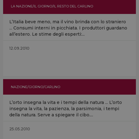
LA NAZIONE/IL GIORNO/IL RESTO DEL CARLINO
L’Italia beve meno, ma il vino brinda con lo straniero
... Consumi interni in picchiata. I produttori guardano
all’estero. Le stime degli esperti:...
12.09.2010
NAZIONE/GIORNO/CARLINO
L’orto insegna la vita e i tempi della natura ... L’orto
insegna la vita, la pazienza, la parsimonia, i tempi
della natura. Serve a spiegare il cibo....
25.05.2010