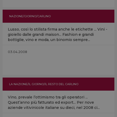
NAZIONE/GIORNO/CARLINO
Lusso, così lo stilista firma anche le etichette ... Vini -
gioiello dalle grandi maison... Fashion e grandi
bottiglie, vino e moda, un binomio sempre...
03.04.2008
LA NAZIONE/IL GIORNO/IL RESTO DEL CARLINO
Vino, prevale l’ottimismo tra gli operatori ...
Quest’anno più fatturato ed export... Per nove
aziende vitivinicole italiane su dieci, nel 2008 ci...