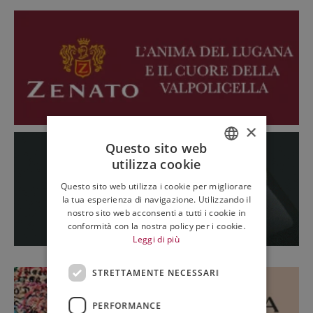
×
Questo sito web
utilizza cookie
ITALIAN
Questo sito web utilizza i cookie per migliorare
ENGLISH
la tua esperienza di navigazione. Utilizzando il
nostro sito web acconsenti a tutti i cookie in
conformità con la nostra policy per i cookie.
Leggi di più
STRETTAMENTE NECESSARI
PERFORMANCE