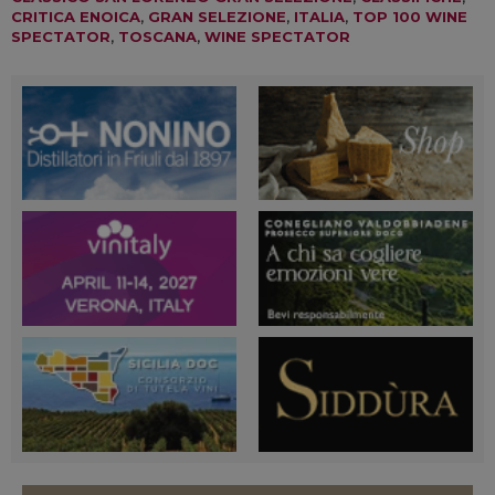
CRITICA ENOICA
,
GRAN SELEZIONE
,
ITALIA
,
TOP 100 WINE
SPECTATOR
,
TOSCANA
,
WINE SPECTATOR