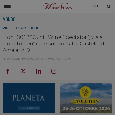
EN
MONDO
ITALIA
VINO E CLASSIFICHE
MONDO
“Top 100” 2025 di “Wine Spectator”, via al
NON SOLO VINO
“countdown” ed è subito Italia: Castello di
NEWSLETTER
Ama al n. 9
LA CANTINA DI WINENEWS
NEW YORK,
10 NOVEMBRE 2025, ORE 17:47
DICONO DI NOI
WINENEWS TV