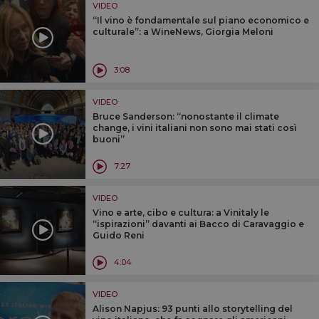
VIDEO
“Il vino è fondamentale sul piano economico e
culturale”: a WineNews, Giorgia Meloni
3:08
VIDEO
Bruce Sanderson: “nonostante il climate
change, i vini italiani non sono mai stati così
buoni”
7:27
VIDEO
Vino e arte, cibo e cultura: a Vinitaly le
“ispirazioni” davanti ai Bacco di Caravaggio e
Guido Reni
4:04
VIDEO
Alison Napjus: 93 punti allo storytelling del