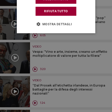
2:59
RIFIUTA TUTTO
VIDEO
Grandi tra i grandi: quando le etichette “pop”
siedono al tavolo dei grandi del vino italiano
MOSTRA DETTAGLI
6:05
VIDEO
Vespa: “Vino e arte, insieme, creano un effetto
moltiplicatore di valore per tutta la filiera”
3:20
VIDEO
“Dal Prosek all’etichetta irlandese, in Europa
battaglie per la difesa degli interessi
nazionali”
1:24