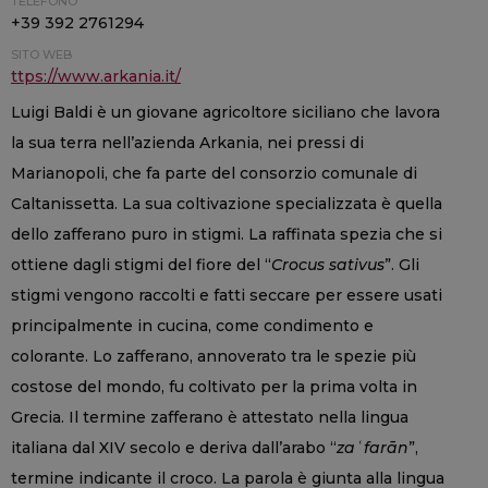
TELEFONO
+39 392 2761294
SITO WEB
ttps://www.arkania.it/
Luigi Baldi è un giovane agricoltore siciliano che lavora
la sua terra nell’azienda Arkania, nei pressi di
Marianopoli, che fa parte del consorzio comunale di
Caltanissetta. La sua coltivazione specializzata è quella
dello zafferano puro in stigmi. La raffinata spezia che si
ottiene dagli stigmi del fiore del “
Crocus sativus
”. Gli
stigmi vengono raccolti e fatti seccare per essere usati
principalmente in cucina, come condimento e
colorante. Lo zafferano, annoverato tra le spezie più
costose del mondo, fu coltivato per la prima volta in
Grecia. Il termine zafferano è attestato nella lingua
italiana dal XIV secolo e deriva dall’arabo “
zaʿfarān
”,
termine indicante il croco. La parola è giunta alla lingua