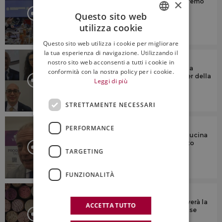
×
Health warnings e vino: “non accetteremo
mai etichette che spaventano il
Questo sito web
consumatore”
utilizza cookie
ITALIAN
6:23
Questo sito web utilizza i cookie per migliorare
ENGLISH
la tua esperienza di navigazione. Utilizzando il
IL COMMENTO
nostro sito web acconsenti a tutti i cookie in
Tendenze, presente e futuro del vino a
conformità con la nostra policy per i cookie.
scaffale in Italia, con le insegne leader della
Leggi di più
gdo
STRETTAMENTE NECESSARI
IL COMMENTO
PERFORMANCE
“Il fascino di vino, agroalimentare e cucina
italiani vince anche il difficile contesto
TARGETING
mondiale”
FUNZIONALITÀ
IL COMMENTO
“Il vino italiano, come in passato, troverà la
ACCETTA TUTTO
spinta innovativa per superare una fase
complessa”