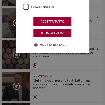
FUNZIONALITÀ
IL COMMENTO
“Il fascino di vino, agroalimentare e cucina
italiani vince anche il difficile contesto
ACCETTA TUTTO
mondiale”
RIFIUTA TUTTO
IL COMMENTO
MOSTRA DETTAGLI
“Il vino italiano, come in passato, troverà la
spinta innovativa per superare una fase
complessa”
IL COMMENTO
“Sul vino oggi pesano tanti fattori, ma
continuiamo a supportarlo con tante
risorse”