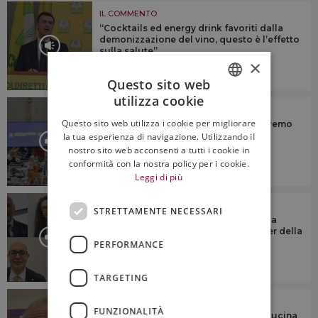
IL COMMENTO
“Cocktails ed energy drink favoriti dalla
demonizzazione del vino, questo è l’effetto
sulla salute”
×
4:15
Questo sito web
utilizza cookie
ITALIAN
IL COMMENTO
Questo sito web utilizza i cookie per migliorare
Health warnings e vino: “non accetteremo
ENGLISH
mai etichette che spaventano il
la tua esperienza di navigazione. Utilizzando il
consumatore”
nostro sito web acconsenti a tutti i cookie in
conformità con la nostra policy per i cookie.
6:23
Leggi di più
IL COMMENTO
STRETTAMENTE NECESSARI
Tendenze, presente e futuro del vino a
scaffale in Italia, con le insegne leader della
gdo
PERFORMANCE
TARGETING
IL COMMENTO
FUNZIONALITÀ
“Il fascino di vino, agroalimentare e cucina