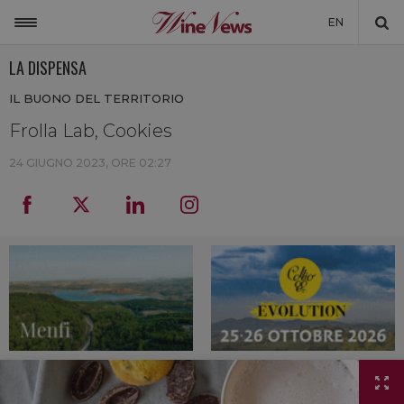
EN
LA DISPENSA
ITALIA
IL BUONO DEL TERRITORIO
MONDO
Frolla Lab, Cookies
NON SOLO VINO
24 GIUGNO 2023, ORE 02:27
NEWSLETTER
LA CANTINA DI WINENEWS
DICONO DI NOI
WINENEWS TV