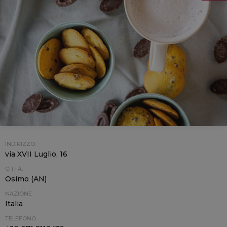
INDIRIZZO:
via XVII Luglio, 16
CITTÀ:
Osimo (AN)
NAZIONE
Italia
TELEFONO