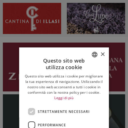
×
Questo sito web
utilizza cookie
ITALIAN
Questo sito web utilizza i cookie per migliorare
ENGLISH
la tua esperienza di navigazione. Utilizzando il
nostro sito web acconsenti a tutti i cookie in
conformità con la nostra policy per i cookie.
Leggi di più
STRETTAMENTE NECESSARI
PERFORMANCE