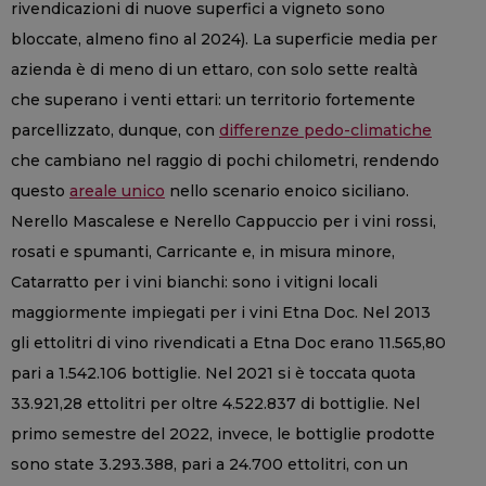
rivendicazioni di nuove superfici a vigneto sono
bloccate, almeno fino al 2024). La superficie media per
azienda è di meno di un ettaro, con solo sette realtà
che superano i venti ettari: un territorio fortemente
parcellizzato, dunque, con
differenze pedo-climatiche
che cambiano nel raggio di pochi chilometri, rendendo
questo
areale unico
nello scenario enoico siciliano.
Nerello Mascalese e Nerello Cappuccio per i vini rossi,
rosati e spumanti, Carricante e, in misura minore,
Catarratto per i vini bianchi: sono i vitigni locali
maggiormente impiegati per i vini Etna Doc. Nel 2013
gli ettolitri di vino rivendicati a Etna Doc erano 11.565,80
pari a 1.542.106 bottiglie. Nel 2021 si è toccata quota
33.921,28 ettolitri per oltre 4.522.837 di bottiglie. Nel
primo semestre del 2022, invece, le bottiglie prodotte
sono state 3.293.388, pari a 24.700 ettolitri, con un