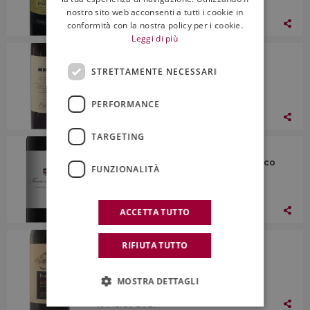
nostro sito web acconsenti a tutti i cookie in
19 Marzo 2021
conformità con la nostra policy per i cookie.
Leggi di più
Allo scaffale
Riecine, Docg Chianti Classico 2019
STRETTAMENTE NECESSARI
PERFORMANCE
19 Marzo 2021
TARGETING
Allo scaffale
Tenuta Carleone, Docg Chianti Classico
FUNZIONALITÀ
2018
19 Marzo 2021
ACCETTA TUTTO
La Griffe
RIFIUTA TUTTO
Fontodi, Docg Chianti Classico Gran
Selezione Vigna del Sorbo 2018
MOSTRA DETTAGLI
19 Marzo 2021