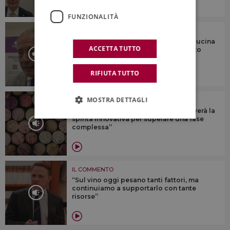
FUNZIONALITÀ
IL COMMENTO
“Il fascino di vino, agroalimentare e cucina
ACCETTA TUTTO
italiani vince anche il difficile contesto
mondiale”
RIFIUTA TUTTO
MOSTRA DETTAGLI
IL COMMENTO
“Il vino italiano, come in passato, troverà la
spinta innovativa per superare una fase
complessa”
IL COMMENTO
“Sul vino oggi pesano tanti fattori, ma
continuiamo a supportarlo con tante
risorse”