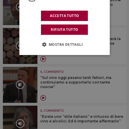
italiani vince anche il difficile contesto
mondiale”
ACCETTA TUTTO
RIFIUTA TUTTO
IL COMMENTO
“Il vino italiano, come in passato, troverà la
spinta innovativa per superare una fase
MOSTRA DETTAGLI
complessa”
IL COMMENTO
“Sul vino oggi pesano tanti fattori, ma
continuiamo a supportarlo con tante
risorse”
IL COMMENTO
“Esiste uno “stile italiano” e virtuoso di bere
vino e alcolici. Ed è importante affermarlo”