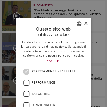
IL COMMENTO
“Cocktails ed energy drink favoriti dalla
demonizzazione del vino, questo è l’effetto
sulla salute”
×
4:15
Questo sito web
utilizza cookie
ITALIAN
IL COMMENTO
Questo sito web utilizza i cookie per migliorare
Health warnings e vino: “non accetteremo
ENGLISH
la tua esperienza di navigazione. Utilizzando il
mai etichette che spaventano il
consumatore”
nostro sito web acconsenti a tutti i cookie in
conformità con la nostra policy per i cookie.
6:23
Leggi di più
IL COMMENTO
STRETTAMENTE NECESSARI
Tendenze, presente e futuro del vino a
scaffale in Italia, con le insegne leader della
gdo
PERFORMANCE
TARGETING
IL COMMENTO
FUNZIONALITÀ
“Il fascino di vino, agroalimentare e cucina