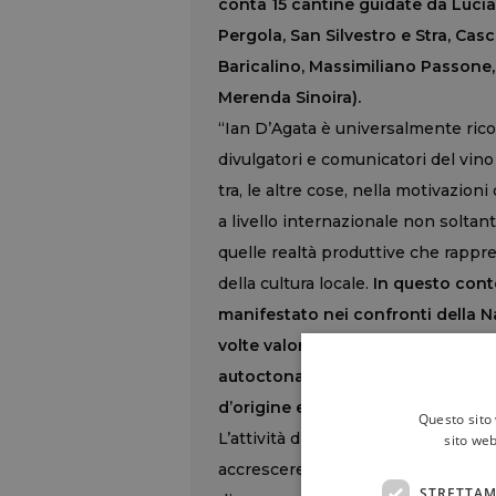
conta 15 cantine guidate da Lucia
Pergola, San Silvestro e Stra, Ca
Baricalino, Massimiliano Passone, 
Merenda Sinoira).
“Ian D’Agata è universalmente rico
divulgatori e comunicatori del vino i
tra, le altre cose, nella motivazion
a livello internazionale non soltan
quelle realtà produttive che rappre
della cultura locale.
In questo conte
manifestato nei confronti della Na
volte valorizzato quale esempio vi
autoctona storica, evidenziandone l
d’origine e le potenzialità qualita
Questo sito 
L’attività di divulgazione svolta d
sito web
accrescere la notorietà della Nas-cë
STRETTAM