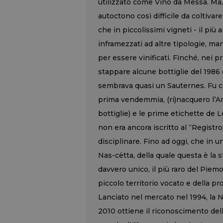
utilizzato come Vino da Messa. Ma,
autoctono così difficile da coltivar
che in piccolissimi vigneti - il più a
inframezzati ad altre tipologie, ma
per essere vinificati. Finché, nei 
stappare alcune bottiglie del 1986 
sembrava quasi un Sauternes. Fu co
prima vendemmia, (ri)nacquero l’A
bottiglie) e le prime etichette de L
non era ancora iscritto al “Registr
disciplinare. Fino ad oggi, che in un
Nas-cëtta, della quale questa è la 
davvero unico, il più raro del Piemo
piccolo territorio vocato e della pr
Lanciato nel mercato nel 1994, la N
2010 ottiene il riconoscimento de