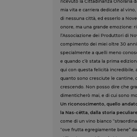
ricevuto la Cittadinanza Onoraria d
mia vita e carriera dedicate al vin
di nessuna città, ed esserlo a Nove
onore, ma una grande emozione: ring
l’Associazione dei Produttori di No
compimento dei miei oltre 30 anni di 
specialmente a quelli meno conosci
e quando c’è stata la prima edizion
qui con questa felicità incredibile,
quanto sono cresciute le cantine, 
crescendo. Non posso dire che gra
dimenticherò mai, e di cui sono mol
Un riconoscimento, quello andato 
la Nas-cëtta, dalla storia peculiare
come di un vino bianco “straordinar
“ove frutta egregiamente bene” da “