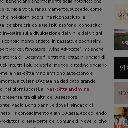
vino, beneficiano enormemente della notorietà che
tiglie. Ma
a volte, rarissimamente, succede, come
che, nei giorni scorsi, ha riconosciuto la
a, celebre critico e tra i più profondi conoscitori
d investire sulla divulgazione dei vini e dei vitigni
n riconoscimento andato, in passato, a pochissimi
 Robert Parker, fondatore “Wine Advocate”, ma anche
storica di “Decanter”, entrambi cittadini onorari di
kling, tra i più celebri al mondo, cittadino onorario
me la Nas-cëtta, vino e vitigno autoctono e
Piemonte, a cui Ian D’Agata ha dedicato grande
, nei giorni scorsi, a
“Nas-cëttaland Wine
a presenza, tra gli altri dell’Assessore
monte, Paolo Bongioanni, e dove il sindaco di
gnato il riconoscimento a Ian D’Agata, accogliendo
 Produttori di Nas-cëtta del Comune di Novello, che