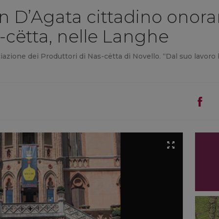
Ian D’Agata cittadino onorar
s-cëtta, nelle Langhe
azione dei Produttori di Nas-cëtta di Novello. “Dal suo lavoro be