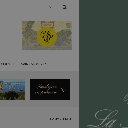
EN
 DI NOI
WINENEWS TV
HOME
›
ITALIA