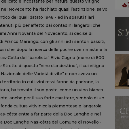
 delicato e incostante per natura, questo vitigno
e nel Novecento ha rischiato quasi l’estinzione, salvo
ntico dei quali datato 1948 - ed in sparuti filari
ntenuti più per affetto dai contadini langaroli che
primi Anni Novanta del Novecento, si decise di
di Franco Marengo: con gli anni ed i sentori passiti,
sì che, dopo la ricerca delle poche uve rimaste e la
nas-Cëtta del “barolista” Elvio Cogno (meno di 800
e Strette di questo “vino clandestino”, il cui vitigno
o Nazionale delle Varietà di vite” e non aveva un
 territorio in cui i vini rossi fanno da padrone, la
storia, ha trovato il suo posto, come un vino bianco
nte, anche per il suo forte carattere, simbolo di un
ofonda cultura vitivinicola piemontese e langarola.
as-cëtta entra a far parte della Doc Langhe e nel
lla Doc Langhe Nas-cëtta del Comune di Novello -