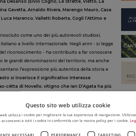
na Desanso (Elvio Cogno, Le Strette, Vietto, La
scina Gavetta, Arnaldo Rivera, Marengo Mauro, Casa
Luca Marenco, Valletti Roberta, Cogli l’Attimo e
nosciuto come uno dei più autorevoli studiosi,
taliano a livello internazionale. Negli anni - si legge
i del riconoscimento - ha contribuito a far conoscere
to le grandi denominazioni del territorio, ma anche
sentano l’espressione più autentica della storia e
sto si inserisce il significativo interesse
s-cëtta di Novello, vitigno che Ian D’Agata ha più
rtuoso di recupero e tutela di una varietà
’unicità, il legame inscindibile con il territorio
Questo sito web utilizza cookie
tive riconosciute dalla critica internazionale.
web utilizza i cookie per migliorare la tua esperienza di navigazione. Utilizza
a Ian D’Agata ha contribuito in modo concreto ad
 acconsenti a tutti i cookie in conformità con la nostra policy per i cookie.
Leg
tta tra operatori, giornalisti, studiosi e consumatori
ENTE NECESSARI
PERFORMANCE
TARGETING