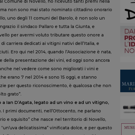
al Comune di Novello, ho ricevuto tanti premi nella
o, ma non sono mai stato nominato cittadino onorario
llo, uno degli 11 comuni del Barolo, è non solo un
razio il sindaco Pallaro e tutta la Giunta, e
vello per avermi voluto tributare questo onore a
carriera dedicati ai vitigni nativi dell’Italia, e
uti. Ero qui nel 2014, quando l’Associazione è nata,
e della presentazione dei vini, ed oggi sono ancora
 anche nel vedere come sono migliorati i vini e
che erano 7 nel 2014 e sono 15 oggi, e stanno
zie per questo riconoscimento, è qualcosa che non
to grato”.
a Ian D’Agata, legato ad un vino e ad un vitigno,
.
I primi documenti, nell’Ottocento, ne parlano
io e squisito” che nasce nel territorio di Novello,
un’uva delicatissima” vinificata dolce, e per questo