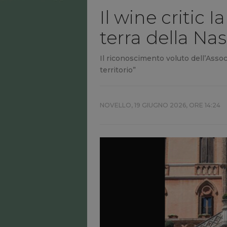
Il wine critic 
terra della Na
Il riconoscimento voluto dell’Associ
territorio”
NOVELLO,
19 GIUGNO 2026, ORE 14:24