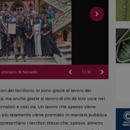
o onorario di Novello
o onorario di Novello
1
/
10
ri dei territorio, lo sono grazie al lavoro dei
à, ma anche grazie al lavoro di chi dà loro voce nel
ornalisti e così via. Un lavoro che spesso viene
re, più raramente viene premiato in maniera pubblica
appresentano i territori stessi che, spesso, almeno