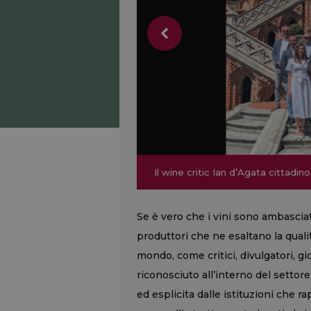
Il wine critic Ian d’Agata cittadin
Il wine critic Ian d’Agata cittadin
Se è vero che i vini sono ambasciato
produttori che ne esaltano la qualit
mondo, come critici, divulgatori, gi
riconosciuto all’interno del setto
ed esplicita dalle istituzioni che r