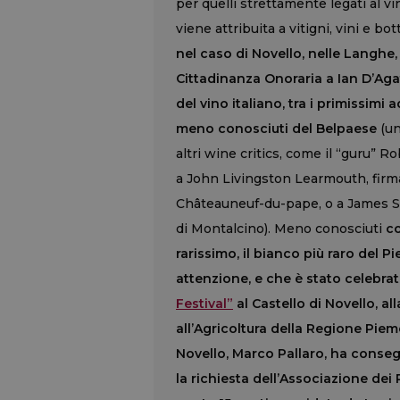
per quelli strettamente legati al 
viene attribuita a vitigni, vini e bot
nel caso di Novello, nelle Langhe, 
Cittadinanza Onoraria a Ian D’Agat
del vino italiano, tra i primissimi a
meno conosciuti del Belpaese
(u
altri wine critics, come il “guru”
a John Livingston Learmouth, firma 
Châteauneuf-du-pape, o a James Suc
di Montalcino). Meno conosciuti
co
rarissimo, il bianco più raro del 
attenzione, e che è stato celebrato
Festival”
al Castello di Novello, all
all’Agricoltura della Regione Pie
Novello, Marco Pallaro, ha conse
la richiesta dell’Associazione dei