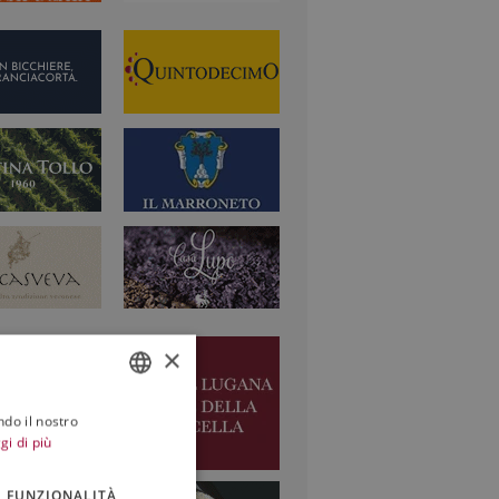
×
ndo il nostro
ITALIAN
gi di più
ENGLISH
FUNZIONALITÀ