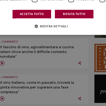
IL COMMENTO
Tendenze, presente e futuro del vino a scaffale
ACCETTA TUTTO
RIFIUTA TUTTO
in Italia, con le insegne leader della gdo
MOSTRA DETTAGLI
IL COMMENTO
“Il fascino di vino, agroalimentare e cucina
italiani vince anche il difficile contesto
mondiale”
IL COMMENTO
“Il vino italiano, come in passato, troverà la
spinta innovativa per superare una fase
complessa”