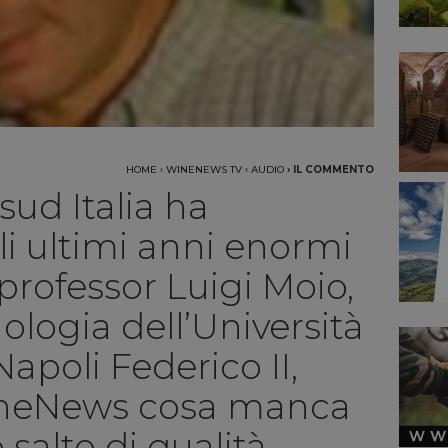
HOME
›
WINENEWS TV
›
AUDIO
›
IL COMMENTO
sud Italia ha
i ultimi anni enormi
l professor Luigi Moio,
ologia dell’Università
Napoli Federico II,
ineNews cosa manca
o salto di qualità