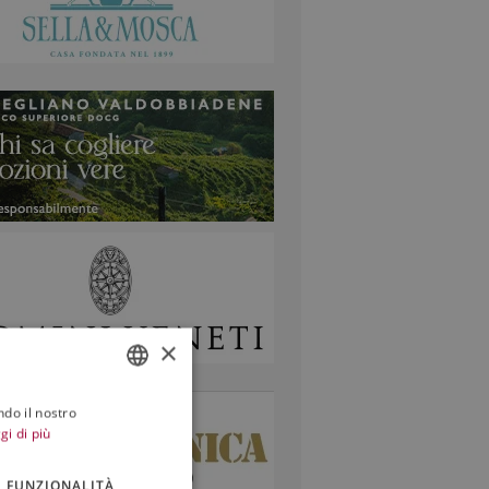
×
ndo il nostro
ITALIAN
gi di più
ENGLISH
FUNZIONALITÀ