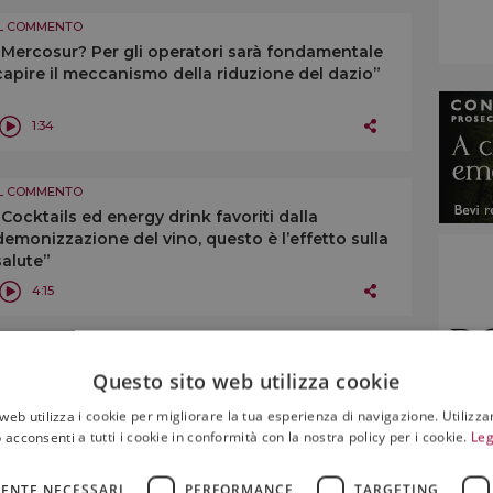
IL COMMENTO
“Mercosur? Per gli operatori sarà fondamentale
capire il meccanismo della riduzione del dazio”
1:34
IL COMMENTO
“Cocktails ed energy drink favoriti dalla
demonizzazione del vino, questo è l’effetto sulla
salute”
4:15
IL COMMENTO
Questo sito web utilizza cookie
Health warnings e vino: “non accetteremo mai
etichette che spaventano il consumatore”
web utilizza i cookie per migliorare la tua esperienza di navigazione. Utilizza
 acconsenti a tutti i cookie in conformità con la nostra policy per i cookie.
Leg
6:23
ENTE NECESSARI
PERFORMANCE
TARGETING