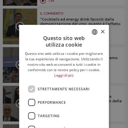
1:34
IL COMMENTO
“Cocktails ed energy drink favoriti dalla
demonizzazione del vino, questo è l’effetto
sulla salute”
×
Questo sito web
4:15
utilizza cookie
ITALIAN
IL COMMENTO
Questo sito web utilizza i cookie per migliorare
ENGLISH
Health warnings e vino: “non accetteremo
la tua esperienza di navigazione. Utilizzando il
mai etichette che spaventano il
nostro sito web acconsenti a tutti i cookie in
consumatore”
conformità con la nostra policy per i cookie.
Leggi di più
6:23
STRETTAMENTE NECESSARI
IL COMMENTO
Tendenze, presente e futuro del vino a
scaffale in Italia, con le insegne leader della
PERFORMANCE
gdo
TARGETING