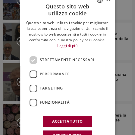
consumatore”
Questo sito web
utilizza cookie
6:23
ITALIAN
Questo sito web utilizza i cookie per migliorare
ENGLISH
IL COMMENTO
la tua esperienza di navigazione. Utilizzando il
nostro sito web acconsenti a tutti i cookie in
Tendenze, presente e futuro del vino a
scaffale in Italia, con le insegne leader della
conformità con la nostra policy per i cookie.
gdo
Leggi di più
STRETTAMENTE NECESSARI
IL COMMENTO
PERFORMANCE
“Il fascino di vino, agroalimentare e cucina
italiani vince anche il difficile contesto
mondiale”
TARGETING
FUNZIONALITÀ
IL COMMENTO
“Il vino italiano, come in passato, troverà la
spinta innovativa per superare una fase
ACCETTA TUTTO
complessa”