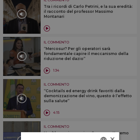
Tra i ricordi di Carlo Petrini, e la sua eredità:
il racconto del professor Massimo
Montanari
IL COMMENTO
“Mercosur? Per gli operatori sarà
fondamentale capire il meccanismo della
riduzione del dazio”
1:34
IL COMMENTO
“Cocktails ed energy drink favoriti dalla
demonizzazione del vino, questo è l’effetto
sulla salute”
4:15
IL COMMENTO
Health warnings e vino: “non accetteremo
×
mai etichette che spaventano il