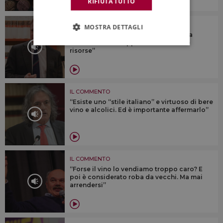
RIFIUTA TUTTO
IL COMMENTO
MOSTRA DETTAGLI
“Sul vino oggi pesano tanti fattori, ma
continuiamo a supportarlo con tante
risorse”
IL COMMENTO
“Esiste uno “stile italiano” e virtuoso di bere
vino e alcolici. Ed è importante affermarlo”
IL COMMENTO
“Forse il vino lo vendiamo troppo caro? E
poi è considerato roba da vecchi. Ma mai
arrendersi”