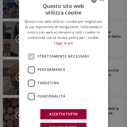
consumatore”
Questo sito web
utilizza cookie
6:23
ITALIAN
Questo sito web utilizza i cookie per migliorare
ENGLISH
IL COMMENTO
la tua esperienza di navigazione. Utilizzando il
nostro sito web acconsenti a tutti i cookie in
Tendenze, presente e futuro del vino a
scaffale in Italia, con le insegne leader della
conformità con la nostra policy per i cookie.
gdo
Leggi di più
STRETTAMENTE NECESSARI
IL COMMENTO
PERFORMANCE
“Il fascino di vino, agroalimentare e cucina
italiani vince anche il difficile contesto
mondiale”
TARGETING
FUNZIONALITÀ
IL COMMENTO
“Il vino italiano, come in passato, troverà la
spinta innovativa per superare una fase
ACCETTA TUTTO
complessa”