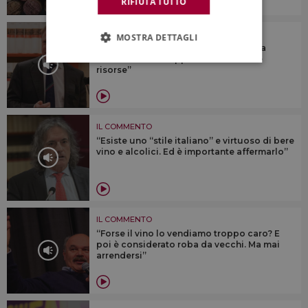
RIFIUTA TUTTO
IL COMMENTO
MOSTRA DETTAGLI
“Sul vino oggi pesano tanti fattori, ma
continuiamo a supportarlo con tante
risorse”
IL COMMENTO
“Esiste uno “stile italiano” e virtuoso di bere
vino e alcolici. Ed è importante affermarlo”
IL COMMENTO
“Forse il vino lo vendiamo troppo caro? E
poi è considerato roba da vecchi. Ma mai
arrendersi”