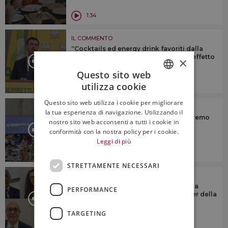
1:34
IL COMMENTO
“Cocktails ed energy drink favoriti dalla
demonizzazione del vino, questo è l’effetto
×
sulla salute”
Questo sito web
4:15
utilizza cookie
ITALIAN
Questo sito web utilizza i cookie per migliorare
IL COMMENTO
ENGLISH
la tua esperienza di navigazione. Utilizzando il
Health warnings e vino: “non accetteremo
nostro sito web acconsenti a tutti i cookie in
mai etichette che spaventano il
conformità con la nostra policy per i cookie.
consumatore”
Leggi di più
6:23
STRETTAMENTE NECESSARI
IL COMMENTO
Tendenze, presente e futuro del vino a
PERFORMANCE
scaffale in Italia, con le insegne leader della
gdo
TARGETING