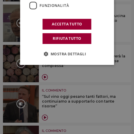
FUNZIONALITÀ
IL COMMENTO
“Il fascino di vino, agroalimentare e cucina
italiani vince anche il difficile contesto
ACCETTA TUTTO
mondiale”
RIFIUTA TUTTO
IL COMMENTO
MOSTRA DETTAGLI
“Il vino italiano, come in passato, troverà la
spinta innovativa per superare una fase
complessa”
IL COMMENTO
“Sul vino oggi pesano tanti fattori, ma
continuiamo a supportarlo con tante
risorse”
IL COMMENTO