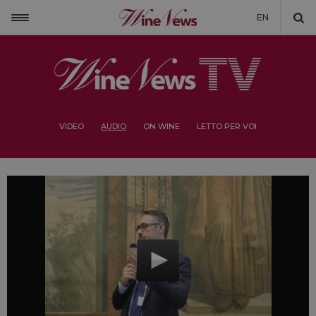
EN
VIDEO
AUDIO
ON WINE
LETTO PER VOI