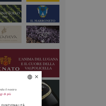
×
ndo il nostro
ITALIAN
gi di più
ENGLISH
FUNZIONALITÀ