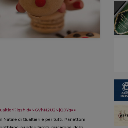
agualtieri?igshid=NGVhN2U2NjQ0Yg==
l Natale di Gualtieri è per tutti. Panettoni
ontblanc, pandori farciti, macarons, dolci