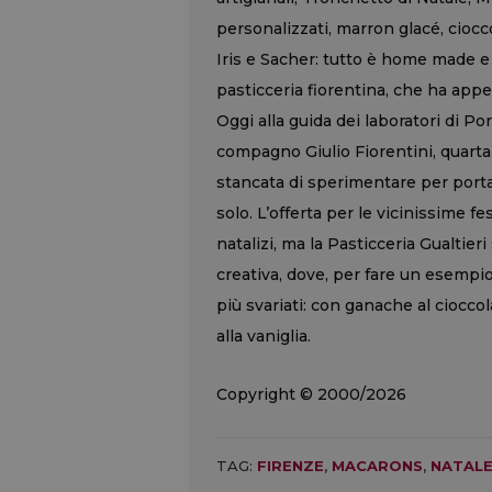
personalizzati, marron glacé, ciocc
Iris e Sacher: tutto è home made e p
pasticceria fiorentina, che ha appen
Oggi alla guida dei laboratori di P
compagno Giulio Fiorentini, quarta
stancata di sperimentare per portar
solo. L’offerta per le vicinissime f
natalizi, ma la Pasticceria Gualtier
creativa, dove, per fare un esempio
più svariati: con ganache al cioccola
alla vaniglia.
Copyright © 2000/2026
TAG:
FIRENZE
,
MACARONS
,
NATAL