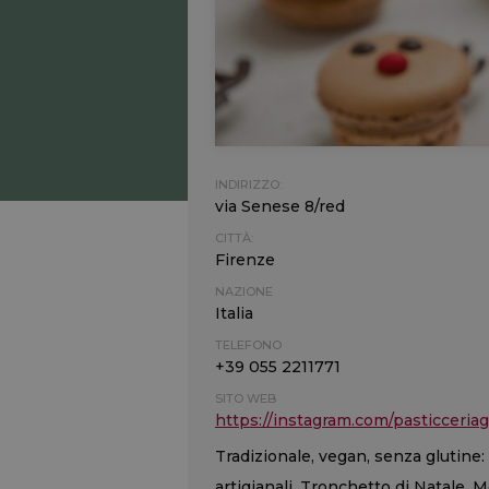
INDIRIZZO:
via Senese 8/red
CITTÀ:
Firenze
NAZIONE
Italia
TELEFONO
+39 055 2211771
SITO WEB
https://instagram.com/pasticceri
Tradizionale, vegan, senza glutine: i
artigianali, Tronchetto di Natale, M