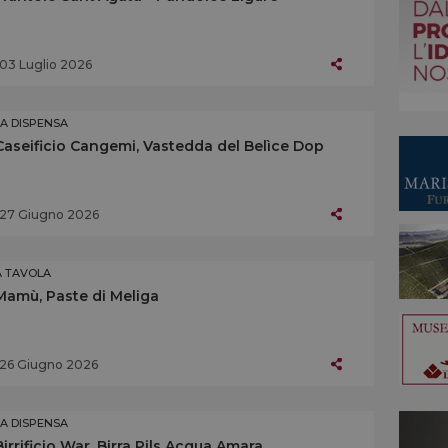
03 Luglio 2026
LA DISPENSA
Caseificio Cangemi, Vastedda del Belìce Dop
27 Giugno 2026
A TAVOLA
Mamù, Paste di Meliga
26 Giugno 2026
LA DISPENSA
Birrificio War, Birra Pils Acqua Amara