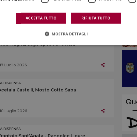
ACCETTA TUTTO
RIFIUTA TUTTO
24 Luglio 2026
MOSTRA DETTAGLI
LA DISPENSA
Alpe Magna, Sugo Speck e Finferli
17 Luglio 2026
LA DISPENSA
Acetaia Castelli, Mosto Cotto Saba
10 Luglio 2026
LA DISPENSA
Frantoio Sant’Agata - Pandolce Ligure