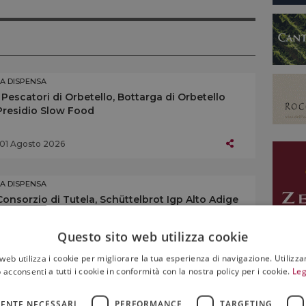
LA DISPENSA
I Pescatori di Orbetello, Bottarga di Orbetello
Presidio Slow Food
01 Agosto 2026
LA DISPENSA
Consorzio di Tutela, Schüttelbrot Igp Alto Adige
Questo sito web utilizza cookie
25 Luglio 2026
web utilizza i cookie per migliorare la tua esperienza di navigazione. Utilizza
 acconsenti a tutti i cookie in conformità con la nostra policy per i cookie.
Leg
LA DISPENSA
Bargilli, Cialde di Montecatini
ENTE NECESSARI
PERFORMANCE
TARGETING