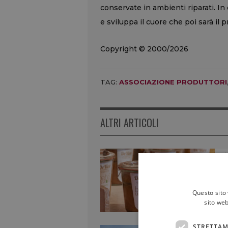
conservate in ambienti riparati. In
e sviluppa il cuore che poi sarà il p
Copyright © 2000/2026
TAG:
ASSOCIAZIONE PRODUTTORI
ALTRI ARTICOLI
Questo sito 
sito web
STRETTAM