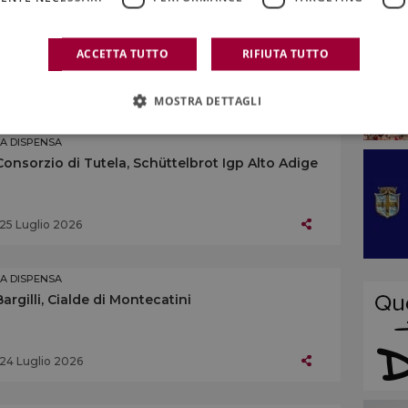
LA DISPENSA
I Pescatori di Orbetello, Bottarga di Orbetello
Presidio Slow Food
ACCETTA TUTTO
RIFIUTA TUTTO
01 Agosto 2026
MOSTRA DETTAGLI
LA DISPENSA
Consorzio di Tutela, Schüttelbrot Igp Alto Adige
25 Luglio 2026
LA DISPENSA
Bargilli, Cialde di Montecatini
24 Luglio 2026