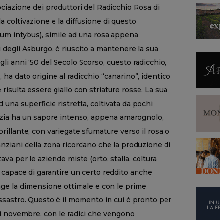
sociazione dei produttori del Radicchio Rosa di
a coltivazione e la diffusione di questo
rium intybus), simile ad una rosa appena
 degli Asburgo, è riuscito a mantenere la sua
egli anni ‘50 del Secolo Scorso, questo radicchio,
, ha dato origine al radicchio “canarino”, identico
e risulta essere giallo con striature rosse. La sua
 una superficie ristretta, coltivata da pochi
rizia ha un sapore intenso, appena amarognolo,
 brillante, con variegate sfumature verso il rosa o
ù anziani della zona ricordano che la produzione di
va per le aziende miste (orto, stalla, coltura
e capace di garantire un certo reddito anche
unge la dimensione ottimale e con le prime
 rossastro. Questo è il momento in cui è pronto per
e di novembre, con le radici che vengono