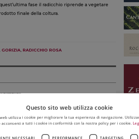
 quest’ultima fase il radicchio riprende a vegetare
rodotto finale della coltura.
,
GORIZIA
,
RADICCHIO ROSA
LA DISPENSA
De Vivo, Babà in vasocottura
Questo sito web utilizza cookie
web utilizza i cookie per migliorare la tua esperienza di navigazione. Utilizza
07 Agosto 2026
 acconsenti a tutti i cookie in conformità con la nostra policy per i cookie.
Leg
ENTE NECESSARI
PERFORMANCE
TARGETING