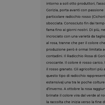
intorno a soli otto produttori, l’as
Gorizia, porta avanti con passione l
particolare radicchio rosso (Cicho
sbocciata. Conosciuto fin dai tempi
fama fino ai giorni nostri. Di più, n
incrociato con una varietà da taglio
al rosa, tranne che per il colore ch
produzione però è ormai limitata ad
contadini. Il Radicchio Rosa di Go
croccante. Il colore è rosso carico,
il rosso granato. Gli agricoltori pi
questo tipo di radicchio rappresenta
estensiva) una tra le poche coltur
d’inverno. A ottobre la rosa raggi
brinate il colore vira dal verde al
la raccolta che inizia verso la fin