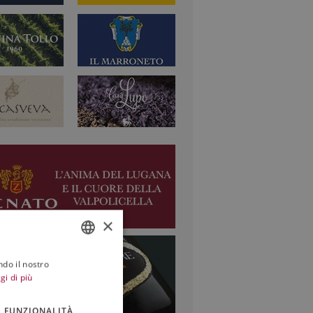
×
ndo il nostro
ITALIAN
gi di più
ENGLISH
FUNZIONALITÀ