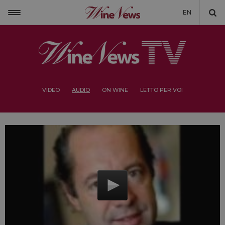
EN
VIDEO
AUDIO
ON WINE
LETTO PER VOI