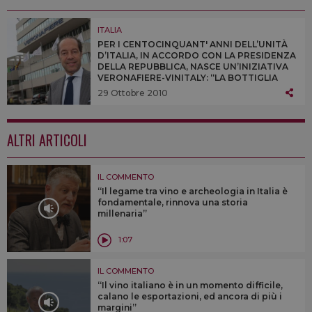
ITALIA
PER I CENTOCINQUANT' ANNI DELL’UNITÀ
D’ITALIA, IN ACCORDO CON LA PRESIDENZA
DELLA REPUBBLICA, NASCE UN’INIZIATIVA
VERONAFIERE-VINITALY: “LA BOTTIGLIA
DELL’UNITÀ D’ITALIA”. TUTTE LE
29 Ottobre 2010
SPIEGAZIONI NELLA NOTA UFFICIALE ...
ALTRI ARTICOLI
IL COMMENTO
“Il legame tra vino e archeologia in Italia è
fondamentale, rinnova una storia
millenaria”
1:07
IL COMMENTO
“Il vino italiano è in un momento difficile,
calano le esportazioni, ed ancora di più i
margini”